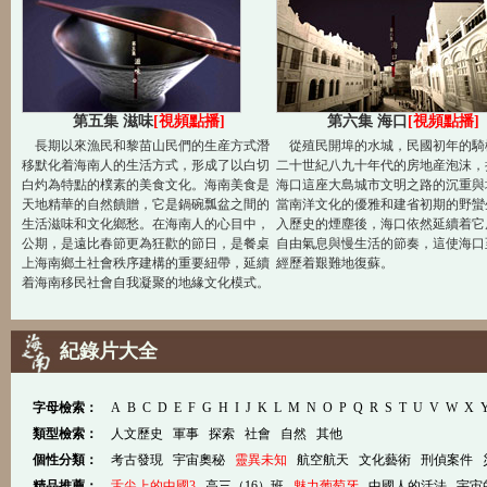
第五集 滋味
[視頻點播]
第六集 海口
[視頻點播]
長期以來漁民和黎苗山民們的生産方式潛
從殖民開埠的水城，民國初年的騎
移默化着海南人的生活方式，形成了以白切
二十世紀八九十年代的房地産泡沫，
白灼為特點的樸素的美食文化。海南美食是
海口這座大島城市文明之路的沉重與
天地精華的自然饋贈，它是鍋碗瓢盆之間的
當南洋文化的優雅和建省初期的野蠻
生活滋味和文化鄉愁。在海南人的心目中，
入歷史的煙塵後，海口依然延續着它
公期，是遠比春節更為狂歡的節日，是餐桌
自由氣息與慢生活的節奏，這使海口
上海南鄉土社會秩序建構的重要紐帶，延續
經歷着艱難地復蘇。
着海南移民社會自我凝聚的地緣文化模式。
紀錄片大全
字母檢索：
A
B
C
D
E
F
G
H
I
J
K
L
M
N
O
P
Q
R
S
T
U
V
W
X
類型檢索：
人文歷史
軍事
探索
社會
自然
其他
個性分類：
考古發現
宇宙奧秘
靈異未知
航空航天
文化藝術
刑偵案件
精品推薦：
舌尖上的中國3
高三（16）班
魅力葡萄牙
中國人的活法
宇宙