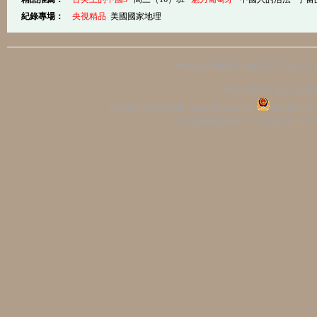
紀錄專場：
央視精品
美國國家地理
中央電視台網站
|
關於CCTV.com
|
人
中央廣播電視總台 央視
違法和不良信息舉報
京ICP證060535號
京公網安備 11
網上傳播視聽節目許可證號 0102002