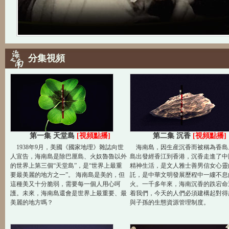
分集視頻
第一集 天堂島
[視頻點播]
第二集 沉香
[視頻點播]
1938年9月，美國《國家地理》雜誌向世
海南島，因生産沉香而被稱為香島
人宣告，海南島是除巴厘島、火奴魯魯以外
島出發經香江到香港，沉香走進了中
的世界上第三個“天堂島”，是“世界上最重
精神生活，是文人雅士善男信女心靈
要最美麗的地方之一”。 海南島是美的，但
託，是中華文明發展歷程中一縷不息
這種美又十分脆弱，需要每一個人用心呵
火。一千多年來，海南沉香的跌宕命
護。未來，海南島還會是世界上最重要、最
着我們，今天的人們必須建構起對得
美麗的地方嗎？
與子孫的生態資源管理制度。