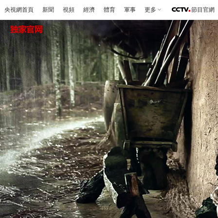
央視網首頁
新聞
視頻
經濟
體育
軍事
更多
節目官網