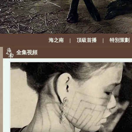
海之南
|
頂級首播
|
特別策劃
全集視頻