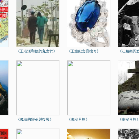
《王老漢和他的兒女們》
《王室紀念品搜奇》
《汪精衛死
《晚清的變革與復興》
《晚安月熊》
《晚安月熊