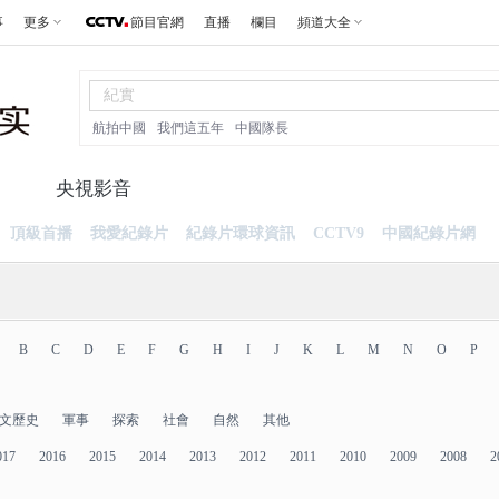
事
更多
節目官網
直播
欄目
頻道大全
航拍中國
我們這五年
中國隊長
片
央視影音
頂級首播
我愛紀錄片
紀錄片環球資訊
CCTV9
中國紀錄片網
B
C
D
E
F
G
H
I
J
K
L
M
N
O
P
文歷史
軍事
探索
社會
自然
其他
017
2016
2015
2014
2013
2012
2011
2010
2009
2008
2