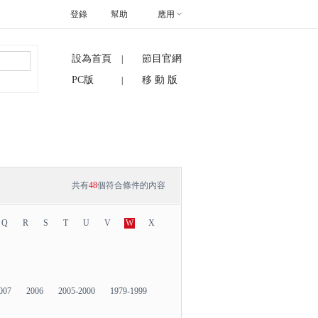
登錄
幫助
應用
設為首頁
節目官網
|
搜索
PC版
移 動 版
|
共有
48
個符合條件的內容
Q
R
S
T
U
V
W
X
007
2006
2005-2000
1979-1999