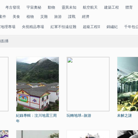
考古發現
宇宙奧秘
動物
靈異未知
航空航天
建築工程
體育
案件
美食
植物
災難
旅游
諜戰
經濟
家地理專場
央視精品專場
紅軍不怕遠征難
超級工程II
錦繡紀
千年包
熱點播
紀錄專輯：汶川地震三周
玩轉地球--旅游
未解之謎
年