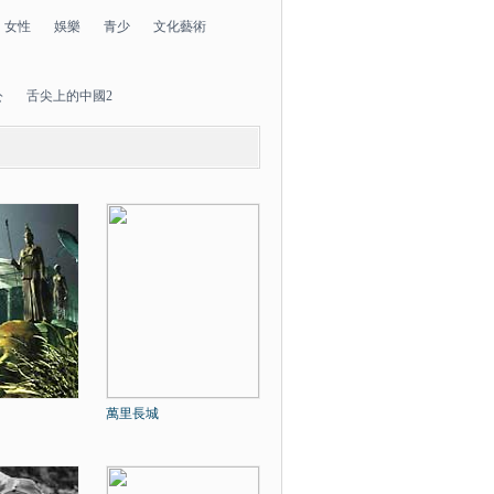
女性
娛樂
青少
文化藝術
公
舌尖上的中國2
萬里長城