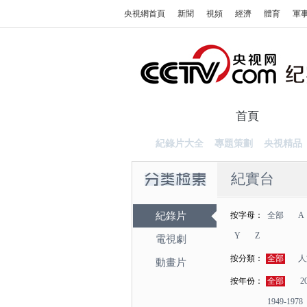
央視網首頁
新聞
視頻
經濟
體育
軍
首頁
紀錄
紀錄片大全
專題策劃
央視精品
紀實台
紀錄片
按字母：
全部
A
Y
Z
電視劇
按分類：
全部
人
動畫片
按年份：
全部
2
1949-1978