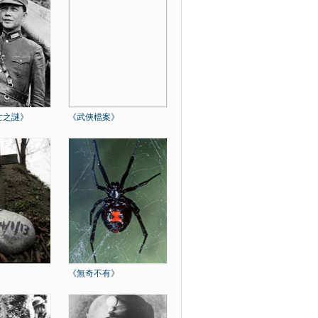
亡之謎》
《武俠檔案》
》
《無奇不有》