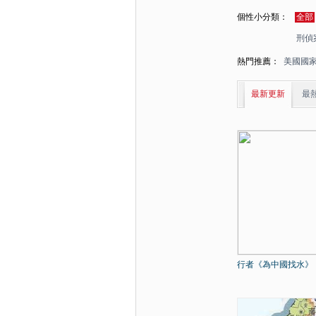
個性小分類：
全部
刑偵
熱門推薦：
美國國
最新更新
最
行者《為中國找水》