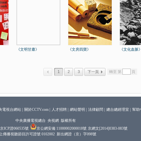
《文明甘肅》
《文房四寶》
《文化血脈
1
2
3
下一頁
轉至 第
頁
央電視台網站
|
關於CCTV.com
|
人才招聘
|
網站聲明
|
法律顧問
|
總台總經理室
|
幫助
中央廣播電視總台 央視網 版權所有
京ICP證060535號
京公網安備 11000002000018號
京網文[2014]0383-083號
上傳播視聽節目許可證號 0102002 新出網證（京）字098號