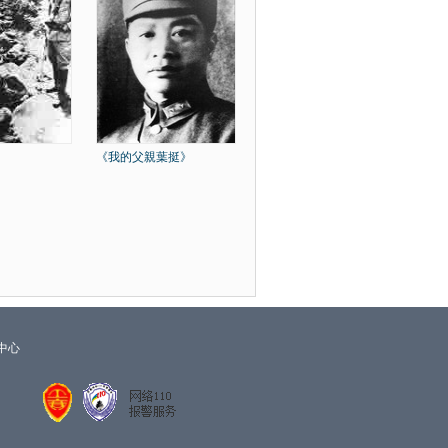
》
《我的父親葉挺》
中心