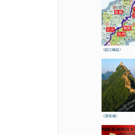
《皖江崛起》
《望長城》