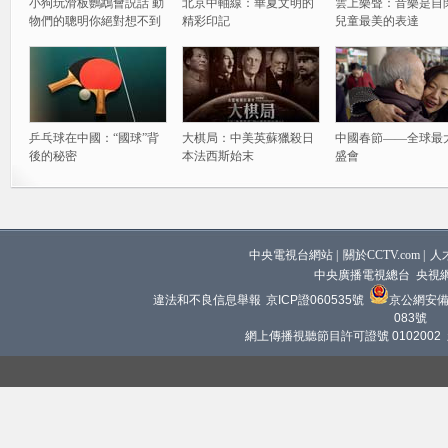
小狗玩滑板鸚鵡會説話 動
北京中軸線：華夏文明的
雲上樂聲：音樂是自
物們的聰明你絕對想不到
精彩印記
兒童最美的表達
乒乓球在中國：“國球”背
大棋局：中美英蘇獵殺日
中國春節——全球最
後的秘密
本法西斯始末
盛會
中央電視台網站
|
關於CCTV.com
|
人
中央廣播電視總台 央視
違法和不良信息舉報
京ICP證060535號
京公網安備 1
083號
網上傳播視聽節目許可證號 0102002