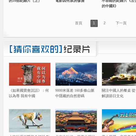
的10部紀錄片（上）
電影因何票房慘澹
不容錯的紀錄片《舌
的中國Ⅱ》
首頁
1
2
下一頁
《如果國寶會説話》：何
9000米落差 160多條山脈
關注中國人的餐桌 從
以為尊 我有中國
中隱藏的自然密碼
解讀節日文化