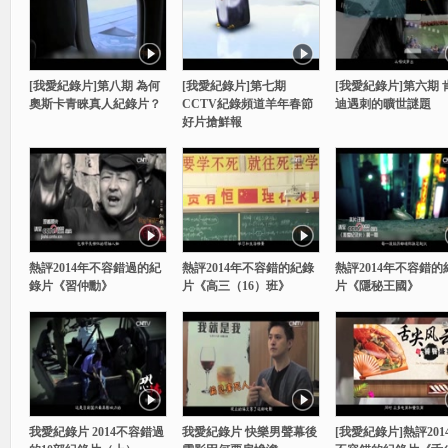
[我愛紀錄片]第八期 為何
[我愛紀錄片]第七期
[我愛紀錄片]第六期 
奧斯卡青睞真人紀錄片？
CCTV紀錄頻道羊年春節
迪遇刺的曠世謎題
好片搶鮮報
熱評2014年不容錯過的紀
熱評2014年不容錯的紀錄
熱評2014年不容錯的
錄片《習仲勳》
片《高三（16）班》
片《隱秘王國》
我愛紀錄片 2014不容錯過
我愛紀錄片 快樂男聲幕後
[我愛紀錄片]熱評201