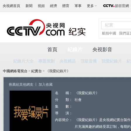
央視網首頁
新聞
視頻
經濟
體育
軍事
更多
節目官網
航拍中國
我們這
首頁
紀錄片
央視影音
紀錄片大全
專題策劃
央視精品
頂級首播
我愛紀錄片
紀
中國網絡電視台
>
紀實台
> 《我愛紀錄片》
推薦給其他網友
丨
加入收藏
名 稱：
《我愛紀錄片》
分 類：
社會
集 數：
導 演：
內容簡介：
《我愛紀錄片》是央視網紀實台製作
片充滿興趣的網絡受眾訂制，每期約