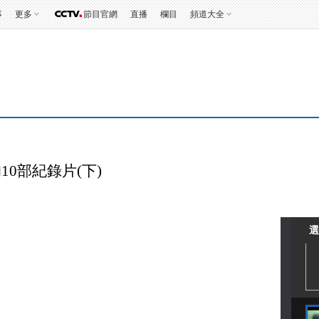
事
更多
節目官網
直播
欄目
頻道大全
10部紀錄片(下)
選