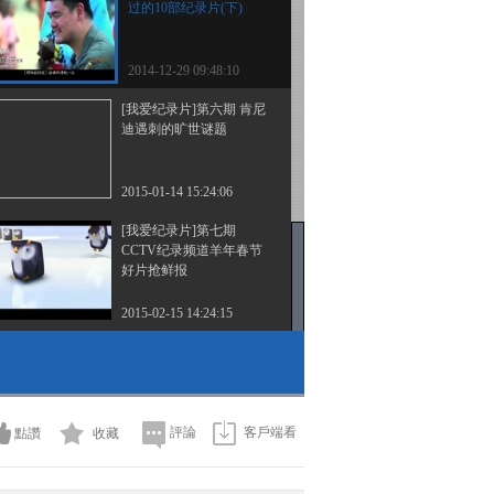
过的10部纪录片(下)
2014-12-29 09:48:10
[我爱纪录片]第六期 肯尼
迪遇刺的旷世谜题
2015-01-14 15:24:06
[我爱纪录片]第七期
CCTV纪录频道羊年春节
好片抢鲜报
2015-02-15 14:24:15
評論
客戶端看
點讚
收藏