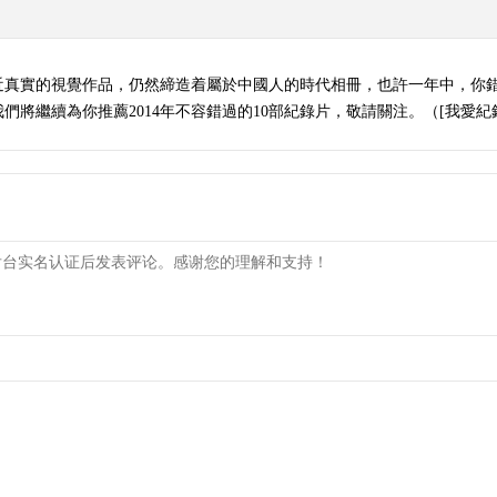
貼近真實的視覺作品，仍然締造着屬於中國人的時代相冊，也許一年中，你
繼續為你推薦2014年不容錯過的10部紀錄片，敬請關注。（[我愛紀錄片]