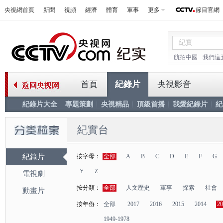
央視網首頁
新聞
視頻
經濟
體育
軍事
更多
節目官網
航拍中國
我們這
首頁
紀錄片
央視影音
紀錄片大全
專題策劃
央視精品
頂級首播
我愛紀錄片
紀
紀實台
紀錄片
按字母：
全部
A
B
C
D
E
F
G
Y
Z
電視劇
按分類：
全部
人文歷史
軍事
探索
社會
動畫片
按年份：
全部
2017
2016
2015
2014
20
1949-1978