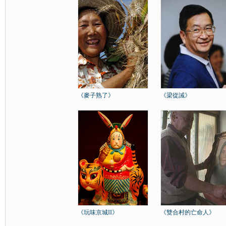
《麥子熟了》
《梁從誡》
《玩味京城II》
《雙合村的亡命人》