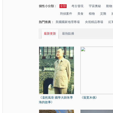
個性小分類：
全部
考古發現
宇宙奧秘
動物
刑偵案件
美食
植物
災難
熱門推薦：
美國國家地理專場
央視精品專場
紅
最新更新
最熱點播
《凜然風骨 國學大師朱季
《落寞木偶》
海的故事》