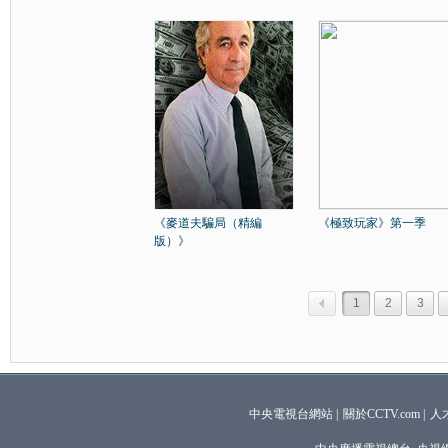
《麥道夫騙局（精編
《極致玩家》第一季
版）》
1
2
3
中央電視台網站
|
關於CCTV.com
|
人