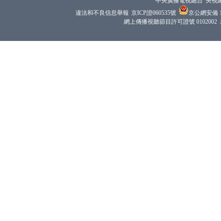
中央廣播電視總台 央視
違法和不良信息舉報
京ICP證060535號
京公網安備 11
網上傳播視聽節目許可證號 0102002