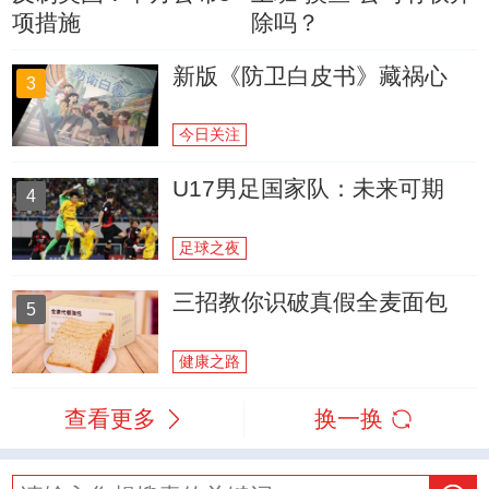
项措施
除吗？
新版《防卫白皮书》藏祸心
3
今日关注
U17男足国家队：未来可期
4
足球之夜
三招教你识破真假全麦面包
5
健康之路
查看更多
换一换