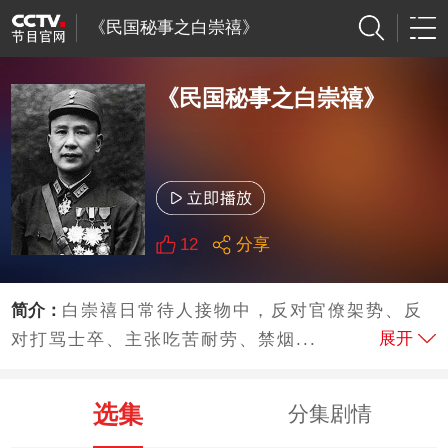
《民国秘事之白崇禧》
《民国秘事之白崇禧》
12
分享
简介：
白崇禧日常待人接物中，反对官僚架势、反
展开
对打骂士卒、主张吃苦耐劳、禁烟...
选集
分集剧情