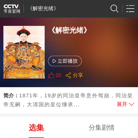
《解密光绪》
《解密光绪》
20
分享
简介：
1871年，19岁的同治皇帝意外驾崩，同治皇
展开
帝无嗣，大清国的皇位继承...
选集
分集剧情