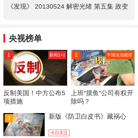
《发现》 20130524 解密光绪 第五集 政变
央视榜单
1
2
新闻1+1
中国法治观察
反制美国！中方公布5
上班“摸鱼”公司有权开
项措施
除吗？
新版《防卫白皮书》藏祸心
3
今日关注