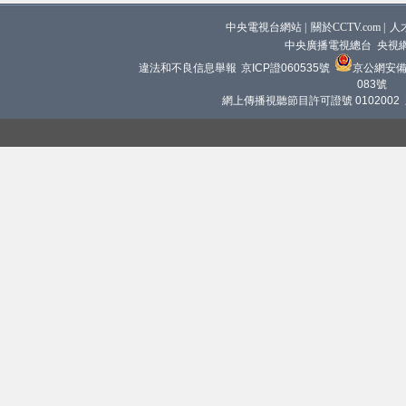
中央電視台網站
|
關於CCTV.com
|
人
中央廣播電視總台 央視
違法和不良信息舉報
京ICP證060535號
京公網安備 1
083號
網上傳播視聽節目許可證號 0102002