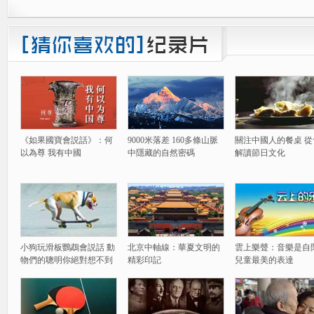
《如果國寶會説話》：何
9000米落差 160多條山脈
關注中國人的餐桌 從
以為尊 我有中國
中隱藏的自然密碼
解讀節日文化
小狗玩滑板鸚鵡會説話 動
北京中軸線：華夏文明的
雲上樂聲：音樂是自
物們的聰明你絕對想不到
精彩印記
兒童最美的表達