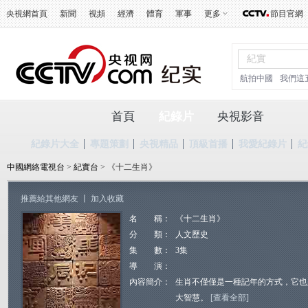
央視網首頁
新聞
視頻
經濟
體育
軍事
更多
節目官網
航拍中國
我們這
首頁
紀錄片
央視影音
紀錄片大全
專題策劃
央視精品
頂級首播
我愛紀錄片
紀
中國網絡電視台
>
紀實台
> 《十二生肖》
推薦給其他網友
丨
加入收藏
名 稱：
《十二生肖》
分 類：
人文歷史
集 數：
3集
導 演：
內容簡介：
生肖不僅僅是一種記年的方式，它也
大智慧。
[查看全部]