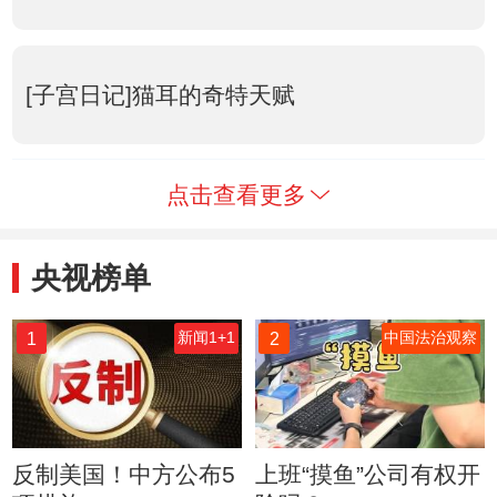
[子宫日记]猫耳的奇特天赋
点击查看更多
央视榜单
1
2
新闻1+1
中国法治观察
反制美国！中方公布5
上班“摸鱼”公司有权开