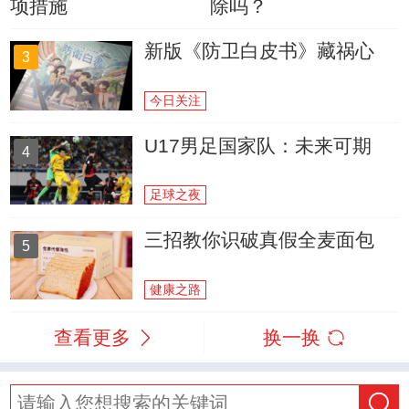
项措施
除吗？
新版《防卫白皮书》藏祸心
3
今日关注
U17男足国家队：未来可期
4
足球之夜
三招教你识破真假全麦面包
5
健康之路
查看更多
换一换