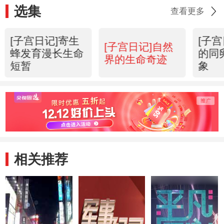
选集
查看更多
[子宫日记]寄生
[子
[子宫日记]自然
蜂发育漫长生命
的同
界的生命奇迹
短暂
象
相关推荐