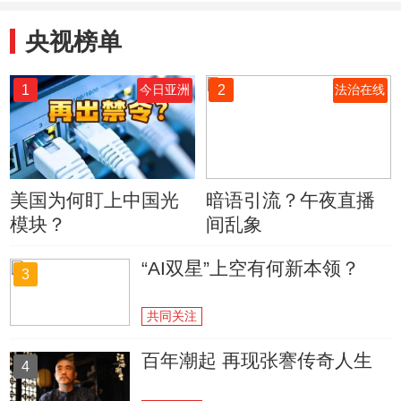
央视榜单
1
2
今日亚洲
法治在线
美国为何盯上中国光
暗语引流？午夜直播
模块？
间乱象
“AI双星”上空有何新本领？
3
共同关注
百年潮起 再现张謇传奇人生
4