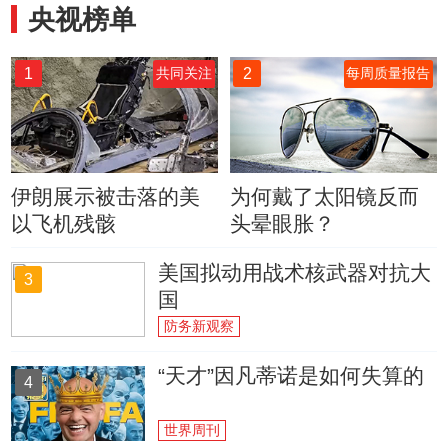
央视榜单
1
2
共同关注
每周质量报告
伊朗展示被击落的美
为何戴了太阳镜反而
以飞机残骸
头晕眼胀？
美国拟动用战术核武器对抗大
3
国
防务新观察
“天才”因凡蒂诺是如何失算的
4
世界周刊