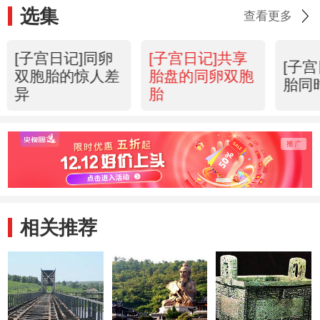
选集
查看更多
[子宫日记]同卵
[子宫日记]共享
[子
双胞胎的惊人差
胎盘的同卵双胞
胎同
异
胎
相关推荐