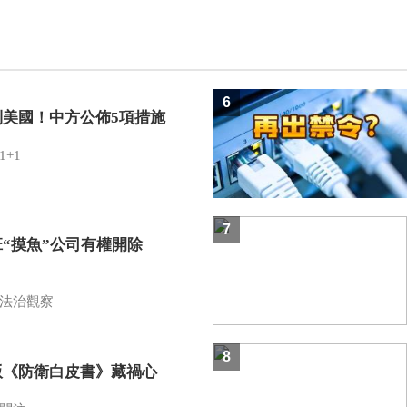
6
制美國！中方公佈5項措施
1+1
7
班“摸魚”公司有權開除
？
法治觀察
8
版《防衛白皮書》藏禍心