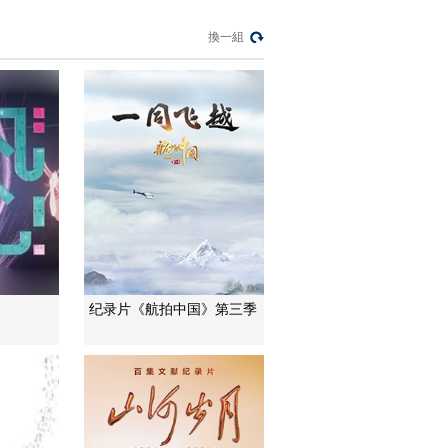
熱播榜
換一組
反制美國！中方公佈5
項措施
新聞1+1
上班“摸魚”公司有權開
除嗎？
中國法治觀察
新版《防衛白皮書》
藏禍心
今日關注
U17男足國家隊：未
纪录片《航拍中国》第三季
來可期
足球之夜
三招教你識破真假全
麥麵包
健康之路