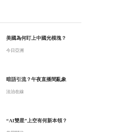
美國為何盯上中國光模塊？
今日亞洲
暗語引流？午夜直播間亂象
法治在線
“AI雙星”上空有何新本領？