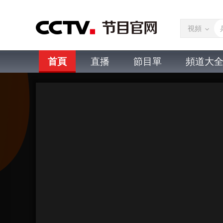
視頻
首頁
直播
節目單
頻道大