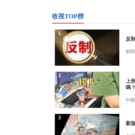
收視TOP榜
1
反
新聞
2
上
嗎
中國
3
新