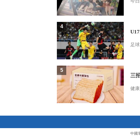
今日
4
U1
足球
5
三
健康
中國