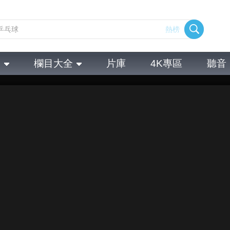
熱榜
全
欄目大全
片庫
4K專區
聽音