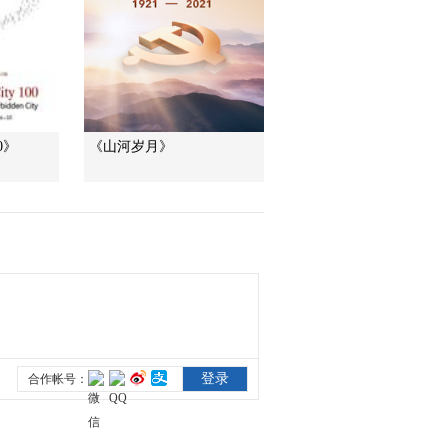
美國為何盯上中國光
模塊？
今日亞洲
暗語引流？午夜直播
間亂象
法治在線
0》
《山河岁月》
“AI雙星”上空有何新本
領？
共同關注
百年潮起 再現張謇傳
奇人生
文化十分
一醋一面 “酸”出億萬
財路
生財有道