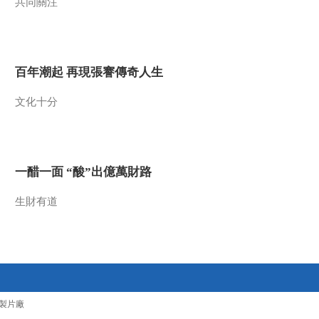
共同關注
百年潮起 再現張謇傳奇人生
文化十分
一醋一面 “酸”出億萬財路
生財有道
製片廠