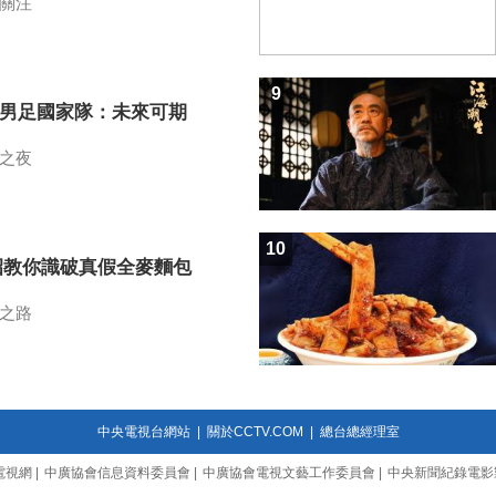
關注
9
7男足國家隊：未來可期
之夜
10
招教你識破真假全麥麵包
之路
中央電視台網站
|
關於CCTV.COM
|
總台總經理室
電視網
|
中廣協會信息資料委員會
|
中廣協會電視文藝工作委員會
|
中央新聞紀錄電影