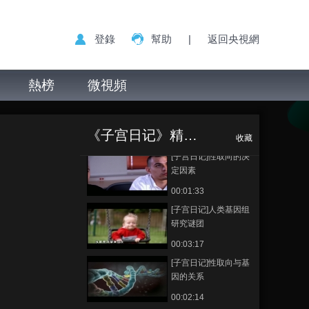
现象
00:01:38
登錄
幫助
|
返回央視網
[子宫日记]罕见的雌雄
同体
熱榜
微視頻
00:01:40
[子宫日记]同性恋是天
[子宫日记]生活方
正在播放
生的吗
式对后代基因的影响
《子宫日记》精彩片段
00:03:26
收藏
[子宫日记]性取向的决
定因素
00:01:33
[子宫日记]人类基因组
研究谜团
00:03:17
[子宫日记]性取向与基
因的关系
00:02:14