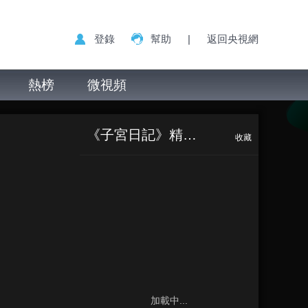
登錄
幫助
|
返回央視網
熱榜
微視頻
《子宮日記》精彩片段
收藏
加載中...