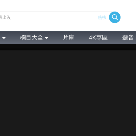
熱榜
全
欄目大全
片庫
4K專區
聽音