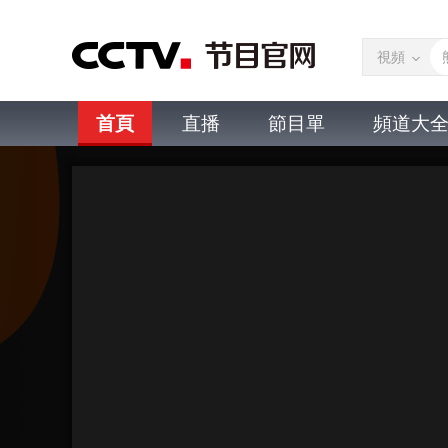
視頻
首頁
直播
節目單
頻道大