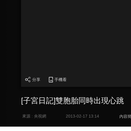
分享
手機看
[子宮日記]雙胞胎同時出現心跳
來源 : 央視網
2013-02-17 13:14
內容