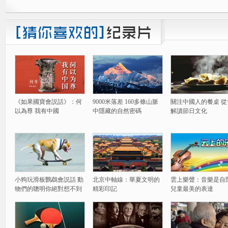
《如果國寶會説話》：何
9000米落差 160多條山脈
關注中國人的餐桌 從
以為尊 我有中國
中隱藏的自然密碼
解讀節日文化
小狗玩滑板鸚鵡會説話 動
北京中軸線：華夏文明的
雲上樂聲：音樂是自
物們的聰明你絕對想不到
精彩印記
兒童最美的表達