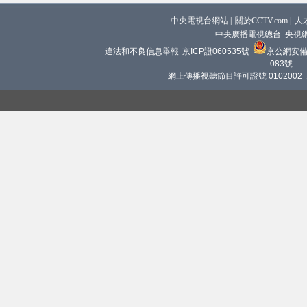
中央電視台網站
|
關於CCTV.com
|
人
中央廣播電視總台 央視
違法和不良信息舉報
京ICP證060535號
京公網安備 1
083號
網上傳播視聽節目許可證號 0102002