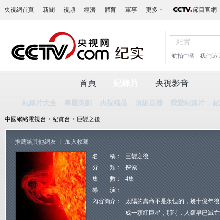
央視網首頁
新聞
視頻
經濟
體育
軍事
更多
節目官網
航拍中國
我們這
首頁
紀錄片
央視影音
紀錄片大全
專題策劃
央視精品
頂級首播
我愛紀錄片
紀
中國網絡電視台
>
紀實台
> 巨變之後
推薦給其他網友
丨
加入收藏
名 稱：
巨變之後
分 類：
探索
集 數：
4集
導 演：
內容簡介：
太陽的壽命不是永恒的，幾十億年後
成一顆紅巨星，那時，人類早已滅亡