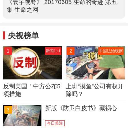
《寰宇视野》 20170605 生命的奇迹 第五
集 生命之网
央视榜单
1
2
新闻1+1
中国法治观察
反制美国！中方公布5
上班“摸鱼”公司有权开
项措施
除吗？
新版《防卫白皮书》藏祸心
3
今日关注