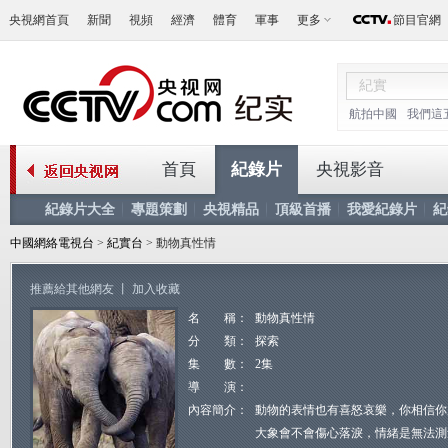
央視網首頁
新聞
視頻
經濟
體育
軍事
更多
節目官網
航拍中國
我們這
首頁
紀錄片
央視影音
紀錄片大全
專題策劃
央視精品
頂級首播
我愛紀錄片
紀
中國網絡電視台
>
紀實台
> 動物真性情
推薦給其他網友
丨
加入收藏
名 稱：
動物真性情
分 類：
探索
集 數：
2集
導 演：
內容簡介：
動物的表情也有喜怒哀樂，你相信你
大象會不會傷心落淚，情緒是無法測