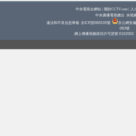
中央電視台網站
|
關於CCTV.com
|
人
中央廣播電視總台 央視
違法和不良信息舉報
京ICP證060535號
京公網安備 1
083號
網上傳播視聽節目許可證號 0102002