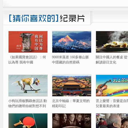
《如果國寶會説話》：何
9000米落差 160多條山脈
關注中國人的餐桌 從
以為尊 我有中國
中隱藏的自然密碼
解讀節日文化
小狗玩滑板鸚鵡會説話 動
北京中軸線：華夏文明的
雲上樂聲：音樂是自
物們的聰明你絕對想不到
精彩印記
兒童最美的表達