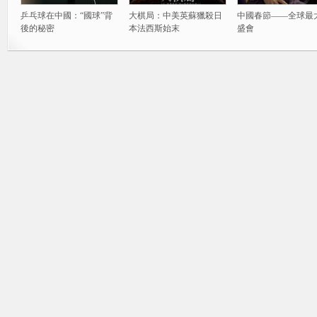
乒乓球在中國：“國球”背
大棋局：中美英蘇獵殺日
中國春節——全球最
後的秘密
本法西斯始末
盛會