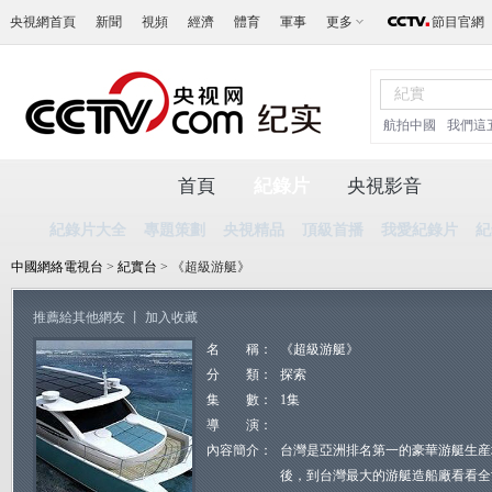
央視網首頁
新聞
視頻
經濟
體育
軍事
更多
節目官網
航拍中國
我們這
首頁
紀錄片
央視影音
紀錄片大全
專題策劃
央視精品
頂級首播
我愛紀錄片
紀
中國網絡電視台
>
紀實台
> 《超級游艇》
推薦給其他網友
丨
加入收藏
名 稱：
《超級游艇》
分 類：
探索
集 數：
1集
導 演：
內容簡介：
台灣是亞洲排名第一的豪華游艇生産
後，到台灣最大的游艇造船廠看看全