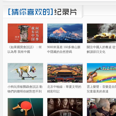
《如果國寶會説話》：何
9000米落差 160多條山脈
關注中國人的餐桌 從
以為尊 我有中國
中隱藏的自然密碼
解讀節日文化
小狗玩滑板鸚鵡會説話 動
北京中軸線：華夏文明的
雲上樂聲：音樂是自
物們的聰明你絕對想不到
精彩印記
兒童最美的表達