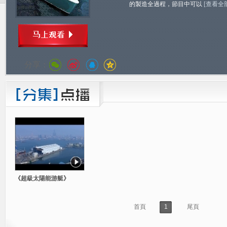
的製造全過程，節目中可以
[查看全
分享：
《超級太陽能游艇》
首頁
1
尾頁