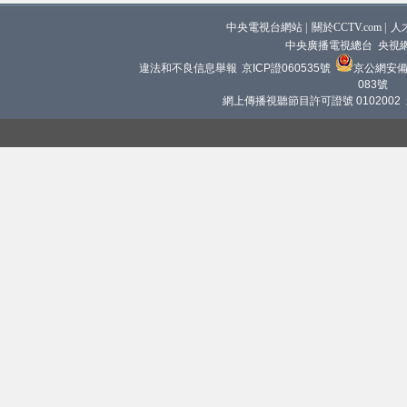
中央電視台網站
|
關於CCTV.com
|
人
中央廣播電視總台 央視
違法和不良信息舉報
京ICP證060535號
京公網安備 1
083號
網上傳播視聽節目許可證號 0102002