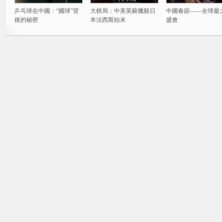
乒乓球在中國：“國球”背
大棋局：中美英蘇獵殺日
中國春節——全球最
後的秘密
本法西斯始末
盛會