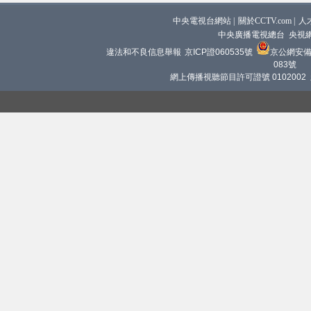
中央電視台網站
|
關於CCTV.com
|
人
中央廣播電視總台 央視
違法和不良信息舉報
京ICP證060535號
京公網安備 1
083號
網上傳播視聽節目許可證號 0102002