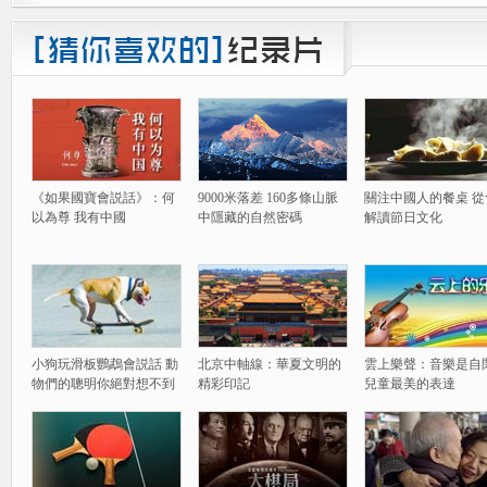
《如果國寶會説話》：何
9000米落差 160多條山脈
關注中國人的餐桌 從
以為尊 我有中國
中隱藏的自然密碼
解讀節日文化
小狗玩滑板鸚鵡會説話 動
北京中軸線：華夏文明的
雲上樂聲：音樂是自
物們的聰明你絕對想不到
精彩印記
兒童最美的表達