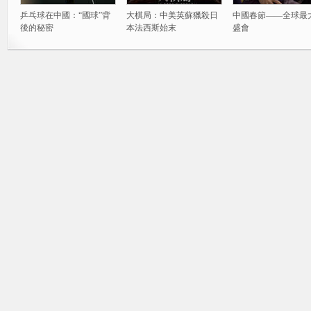
乒乓球在中國：“國球”背
大棋局：中美英蘇獵殺日
中國春節——全球最
後的秘密
本法西斯始末
盛會