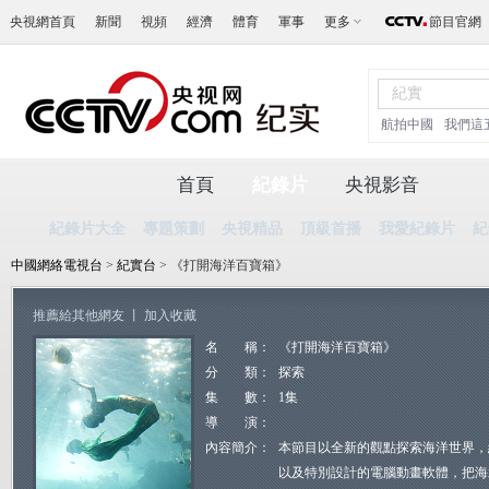
央視網首頁
新聞
視頻
經濟
體育
軍事
更多
節目官網
航拍中國
我們這
首頁
紀錄片
央視影音
紀錄片大全
專題策劃
央視精品
頂級首播
我愛紀錄片
紀
中國網絡電視台
>
紀實台
> 《打開海洋百寶箱》
推薦給其他網友
丨
加入收藏
名 稱：
《打開海洋百寶箱》
分 類：
探索
集 數：
1集
導 演：
內容簡介：
本節目以全新的觀點探索海洋世界，
以及特別設計的電腦動畫軟體，把海