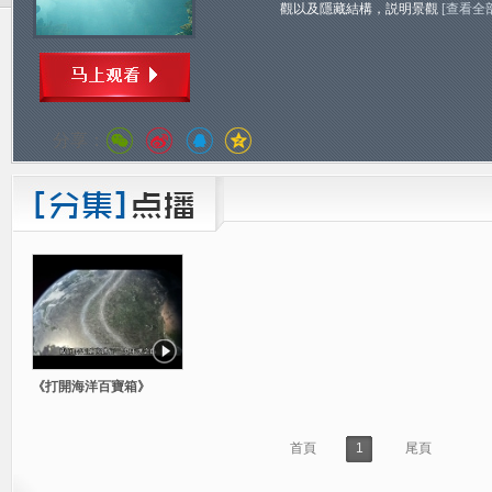
觀以及隱藏結構，説明景觀
[查看全
分享：
《打開海洋百寶箱》
首頁
1
尾頁