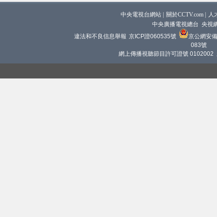
中央電視台網站
|
關於CCTV.com
|
人
中央廣播電視總台 央視
違法和不良信息舉報
京ICP證060535號
京公網安備 1
083號
網上傳播視聽節目許可證號 0102002