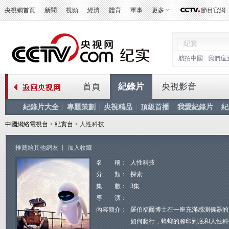
央視網首頁
新聞
視頻
經濟
體育
軍事
更多
節目官網
航拍中國
我們這
首頁
紀錄片
央視影音
紀錄片大全
專題策劃
央視精品
頂級首播
我愛紀錄片
紀
中國網絡電視台
>
紀實台
> 人性科技
推薦給其他網友
丨
加入收藏
名 稱：
人性科技
分 類：
探索
集 數：
3集
導 演：
內容簡介：
羅伯福爾博士在一座充滿感測儀器的
如何爬行，蟑螂的腳印到底和人性科