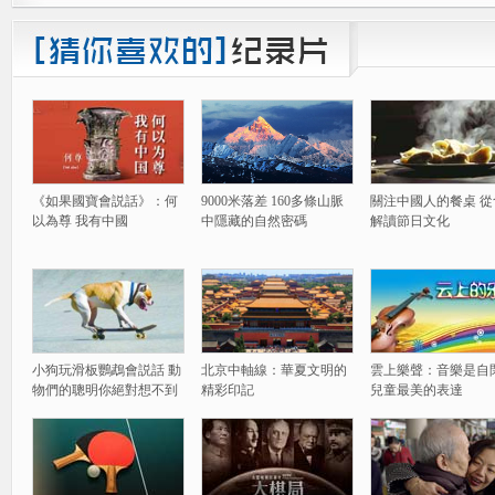
《如果國寶會説話》：何
9000米落差 160多條山脈
關注中國人的餐桌 從
以為尊 我有中國
中隱藏的自然密碼
解讀節日文化
小狗玩滑板鸚鵡會説話 動
北京中軸線：華夏文明的
雲上樂聲：音樂是自
物們的聰明你絕對想不到
精彩印記
兒童最美的表達