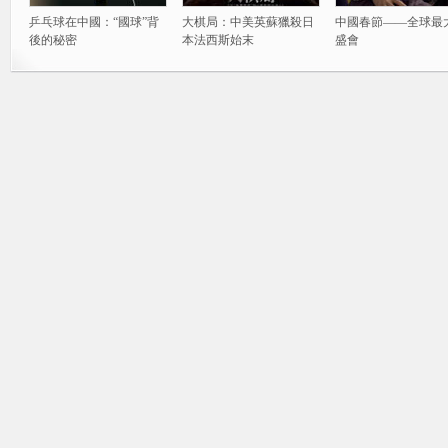
乒乓球在中國：“國球”背
大棋局：中美英蘇獵殺日
中國春節——全球最
後的秘密
本法西斯始末
盛會