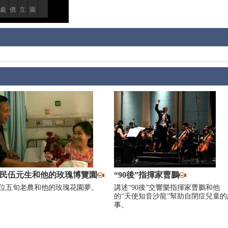
處
價
立
園
民伍元生和他的玫瑰博覽園
“90後”指揮家曹鵬
位五旬老農和他的玫瑰花園夢。
講述“90後”交響樂指揮家曹鵬和他
的“天使知音沙龍”幫助自閉症兒童的
事。