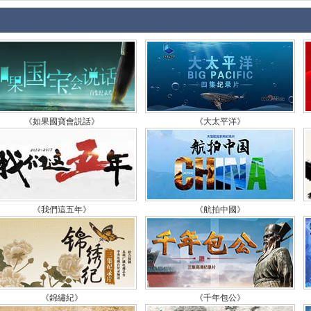
《如果國寶會説話》
《大太平洋》
《我們這五年》
《航拍中國》
《錦繡紀》
《千年包公》