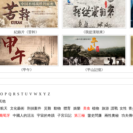
紀錄片《苦幹》
《我從漢朝來》
《甲午》
《平山記憶》
O
P
Q
R
S
T
U
V
W
X
Y
Z
其他
空航天
文化藝術
刑偵案件
災難
動物
體育
娛樂
美食
植物
旅游
諜戰
女性
青
葡萄牙
中國人的活法
宇宙的奇蹟
子宮日記
第三極
鑒史問廉
兩性奧秘
功夫傳