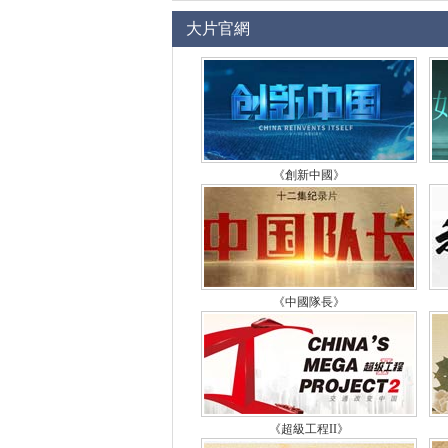
大片官網
《創新中國》
《中國隊長》
《超級工程II》