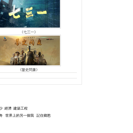
《七三一》
《鑒史問廉》
少
經濟
建築工程
奇
世界上的另一個我
記住鄉愁