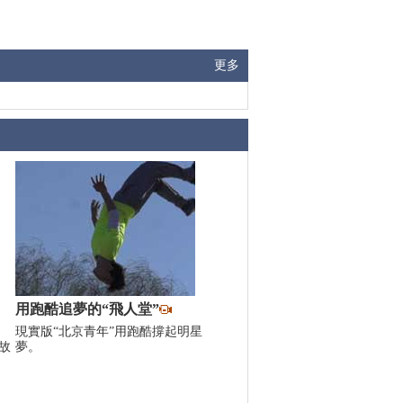
更多
用跑酷追夢的“飛人堂”
現實版“北京青年”用跑酷撐起明星
故
夢。