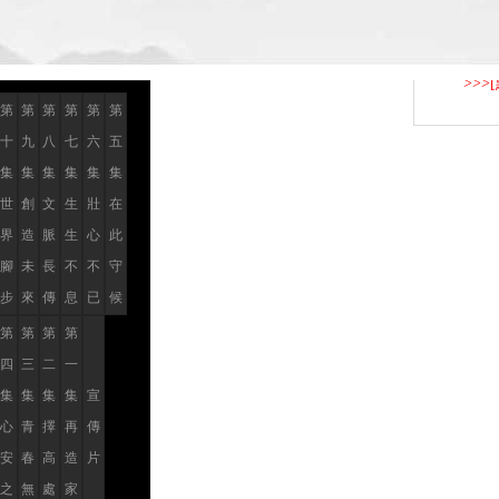
>>
第
第
第
第
第
第
十
九
八
七
六
五
集
集
集
集
集
集
世
創
文
生
壯
在
界
造
脈
生
心
此
腳
未
長
不
不
守
步
來
傳
息
已
候
第
第
第
第
四
三
二
一
集
集
集
集
宣
心
青
擇
再
傳
安
春
高
造
片
之
無
處
家