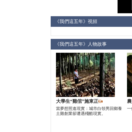
《我們這五年》視頻
《我們這五年》人物故事
大學生“雞倌”施東正
農
當夢想照進現實：城市白領男回鄉養
一
土雞創業卻遭遇殘酷現實。