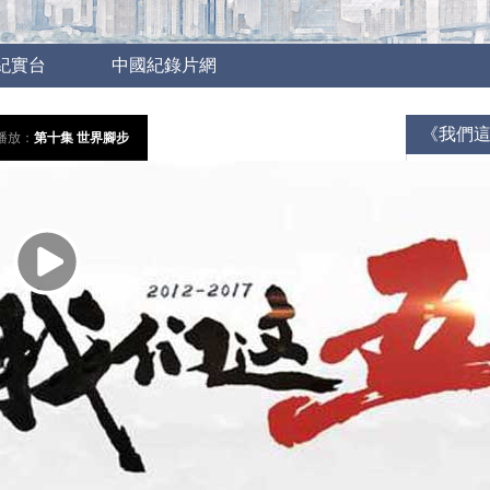
紀實台
中國紀錄片網
《我們
播放：
第十集 世界腳步
《我
聚焦於
中國人的
展現中國
對逆境永
享有人生
通過數十
國家夢、
呈現五年
展現普通
及自強不