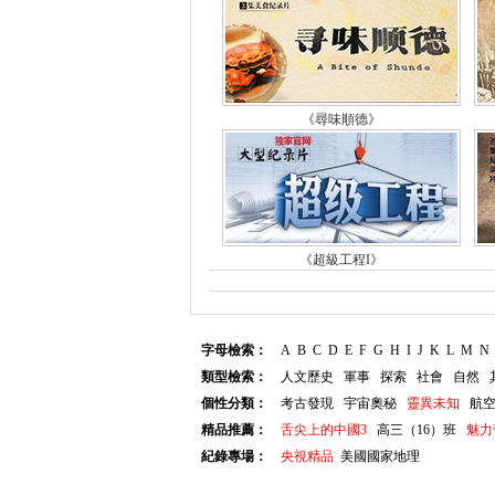
《尋味順德》
《超級工程I》
字母檢索：
A
B
C
D
E
F
G
H
I
J
K
L
M
N
類型檢索：
人文歷史
軍事
探索
社會
自然
個性分類：
考古發現
宇宙奧秘
靈異未知
航
精品推薦：
舌尖上的中國3
高三（16）班
魅力
紀錄專場：
央視精品
美國國家地理