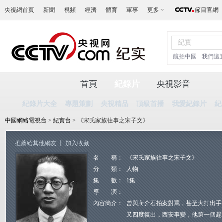
央視網首頁
新聞
視頻
經濟
體育
軍事
更多
節目官網
航拍中國
我們這
首頁
紀錄片
央視影音
紀錄片大全
專題策劃
央視精品
頂級首播
我愛紀錄片
紀
中國網絡電視台
>
紀實台
> 《宋氏家族往事之宋子文》
推薦給其他網友
丨
加入收藏
名 稱：
《宋氏家族往事之宋子文》
分 類：
人物
集 數：
1集
導 演：
內容簡介：
曾與蔣介石拍案對罵，甚至大打出手
又四度復出，西安事變，他第一個趕