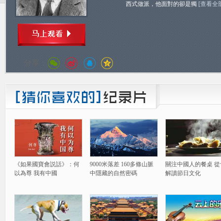
西式做派，他面對的卻是獨
[查看全
分享：
《如果國寶會説話》：何
9000米落差 160多條山脈
關注中國人的餐桌 從
以為尊 我有中國
中隱藏的自然密碼
解讀節日文化