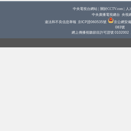
中央電視台網站
|
關於CCTV.com
|
人
中央廣播電視總台 央視
違法和不良信息舉報
京ICP證060535號
京公網安備 1
083號
網上傳播視聽節目許可證號 0102002