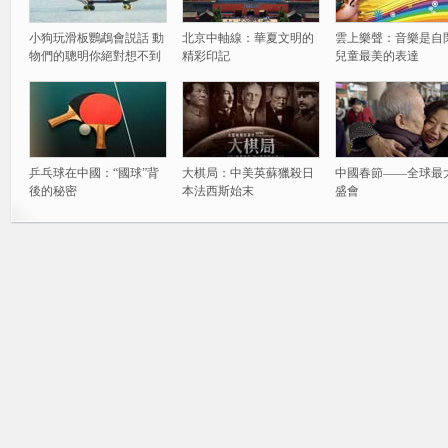
小狗玩滑板鸚鵡會説話 動
北京中軸線：華夏文明的
雲上樂聲：音樂是自
物們的聰明你絕對想不到
精彩印記
兒童最美的表達
乒乓球在中國：“國球”背
大棋局：中美英蘇獵殺日
中國春節——全球最
後的秘密
本法西斯始末
盛會