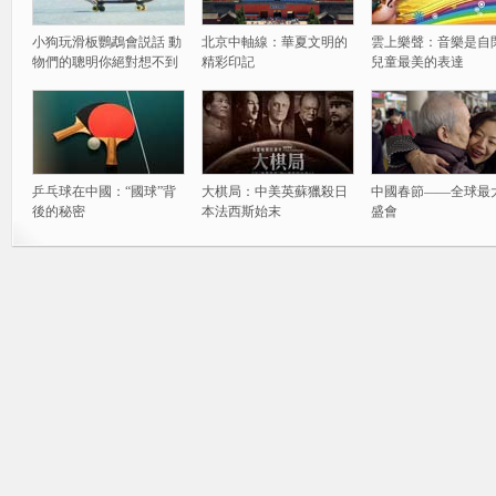
小狗玩滑板鸚鵡會説話 動
北京中軸線：華夏文明的
雲上樂聲：音樂是自
物們的聰明你絕對想不到
精彩印記
兒童最美的表達
乒乓球在中國：“國球”背
大棋局：中美英蘇獵殺日
中國春節——全球最
後的秘密
本法西斯始末
盛會