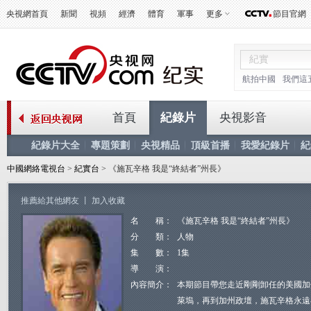
央視網首頁
新聞
視頻
經濟
體育
軍事
更多
節目官網
航拍中國
我們這
首頁
紀錄片
央視影音
紀錄片大全
專題策劃
央視精品
頂級首播
我愛紀錄片
紀
中國網絡電視台
>
紀實台
> 《施瓦辛格 我是“終結者”州長》
推薦給其他網友
丨
加入收藏
名 稱：
《施瓦辛格 我是“終結者”州長》
分 類：
人物
集 數：
1集
導 演：
內容簡介：
本期節目帶您走近剛剛卸任的美國加
萊塢，再到加州政壇，施瓦辛格永遠在