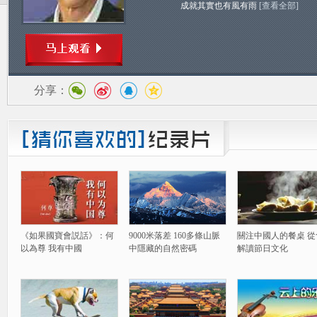
成就其實也有風有雨
[查看全部]
分享：
《如果國寶會説話》：何
9000米落差 160多條山脈
關注中國人的餐桌 從
以為尊 我有中國
中隱藏的自然密碼
解讀節日文化