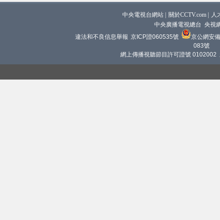
中央電視台網站
|
關於CCTV.com
|
人
中央廣播電視總台 央視
違法和不良信息舉報
京ICP證060535號
京公網安備 1
083號
網上傳播視聽節目許可證號 0102002