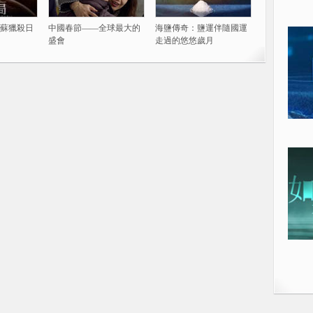
蘇獵殺日
中國春節——全球最大的
海鹽傳奇：鹽運伴隨國運
盛會
走過的悠悠歲月