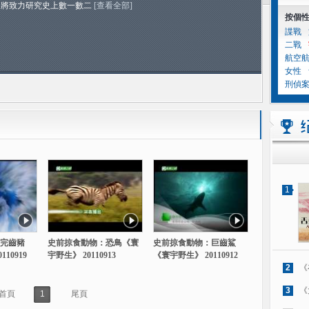
家將致力研究史上數一數二
[查看全部]
按個
諜戰
二戰
航空
女性
刑偵
1
完齒豬
史前掠食動物：恐鳥《寰
史前掠食動物：巨齒鯊
10919
宇野生》 20110913
《寰宇野生》 20110912
2
《
3
《
首頁
1
尾頁