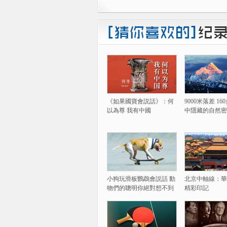
《如果國寶會説話》：何
9000米落差 1
以為尊 我有中國
中隱藏的自然密
小狗玩滑板鸚鵡會説話 動
北京中軸線：華
物們的聰明你絕對想不到
精彩印記