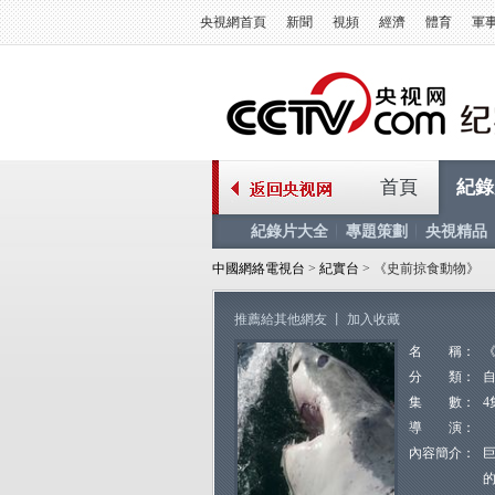
央視網首頁
新聞
視頻
經濟
體育
軍
首頁
紀錄
紀錄片大全
專題策劃
央視精品
中國網絡電視台
>
紀實台
> 《史前掠食動物》
推薦給其他網友
丨
加入收藏
名 稱：
分 類：
集 數：
4
導 演：
內容簡介：