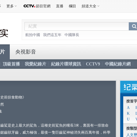
事
更多
節目官網
直播
欄目
頻道大全
航拍中國
我們這五年
中國隊長
片
央視影音
頂級首播
我愛紀錄片
紀錄片環球資訊
CCTV9
中國紀錄片網
《史前掠食動物》
按首
自然
A
集
K
U
巨齒鯊是史上最大的鯊魚，這種史前鯊魚的嘴長3米，裏面有一排致命
按類
的鋸齒狀牙齒，威力極強，最後一隻巨齒鯊神秘消失兩百萬年後，科學
人文