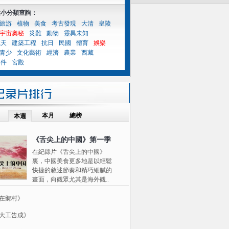
性小分類查詢：
旅游
植物
美食
考古發現
大清
皇陵
宇宙奧秘
災難
動物
靈異未知
航天
建築工程
抗日
民國
體育
娛樂
青少
文化藝術
經濟
農業
西藏
案件
宮殿
本月
總榜
本週
《舌尖上的中國》第一季
在紀錄片《舌尖上的中國》
裏，中國美食更多地是以輕鬆
快捷的敘述節奏和精巧細膩的
畫面，向觀眾尤其是海外觀..
在鄉村》
大工告成》