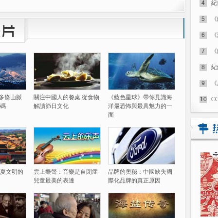
4
紀
5
《
6
《
7
《
8
紀
9
《
60多條山脈
關注中國人的餐桌 從食物
《藍色星球》帶你見識海
10
C
碼
解讀節日文化
洋最恐怖與最具魅力的一
面
夏文明的
雲上樂聲：音樂是自閉症
品牌的奧秘：中國缺失國
兒童最美的表達
際化品牌的真正原因