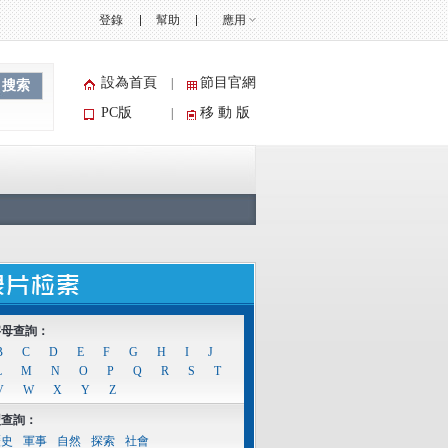
登錄
幫助
應用
設為首頁
節目官網
|
搜索
PC版
移 動 版
|
字母查詢：
B
C
D
E
F
G
H
I
J
L
M
N
O
P
Q
R
S
T
V
W
X
Y
Z
型查詢：
歷史
軍事
自然
探索
社會