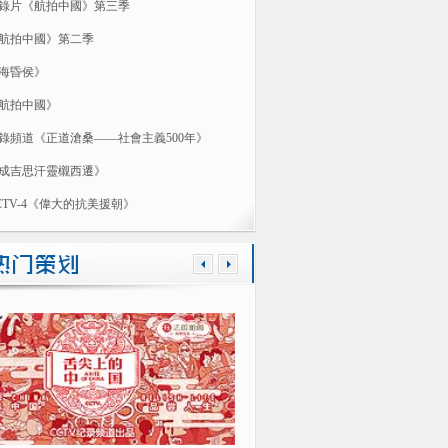
錄片《航拍中國》第三季
航拍中國》第二季
海昏侯》
航拍中國》
錄頻道《正道滄桑——社會主義500年》
成吉思汗靈櫬西遷》
CTV-4《偉大的抗美援朝》