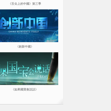
《舌尖上的中國》第三季
《超級工程（第三季）縱橫中
《創新中國》
《航拍中國》
《如果國寶會説話》
微紀：三分鐘讓你愛上一部紀