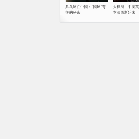
乒乓球在中國：“國球”背
大棋局：中美英
後的秘密
本法西斯始末