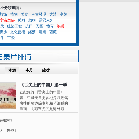
性小分類查詢：
旅游
植物
美食
考古發現
大清
皇陵
宇宙奧秘
災難
動物
靈異未知
航天
建築工程
抗日
民國
體育
娛樂
青少
文化藝術
經濟
農業
西藏
案件
宮殿
本月
總榜
本週
《舌尖上的中國》第一季
在紀錄片《舌尖上的中國》
裏，中國美食更多地是以輕鬆
快捷的敘述節奏和精巧細膩的
畫面，向觀眾尤其是海外觀..
在鄉村》
大工告成》