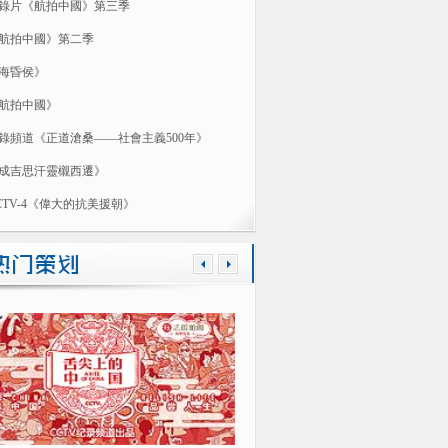
錄片《航拍中國》第三季
航拍中國》第二季
海昏侯》
航拍中國》
錄頻道《正道滄桑——社會主義500年》
成吉思汗靈櫬西遷》
CTV-4《偉大的抗美援朝》