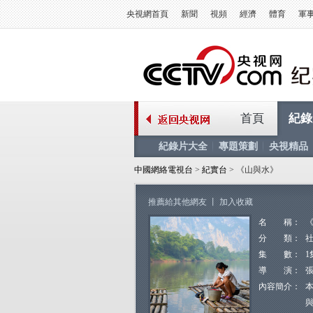
央視網首頁
新聞
視頻
經濟
體育
軍
首頁
紀錄
紀錄片大全
專題策劃
央視精品
中國網絡電視台
>
紀實台
> 《山與水》
推薦給其他網友
丨
加入收藏
名 稱：
分 類：
集 數：
1
導 演：
內容簡介：