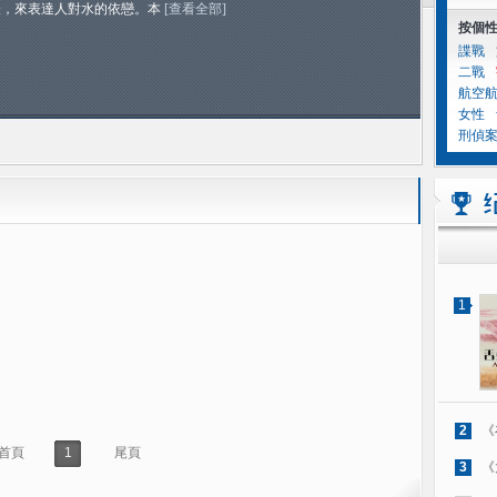
表，來表達人對水的依戀。本
[查看全部]
按個
諜戰
二戰
航空
女性
刑偵
1
2
《
首頁
1
尾頁
3
《