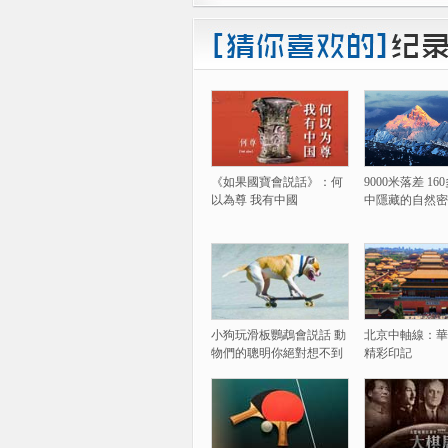
《如果國寶會説話》：何
9000米落差 1
以為尊 我有中國
中隱藏的自然密
小狗玩滑板鸚鵡會説話 動
北京中軸線：華
物們的聰明你絕對想不到
精彩印記