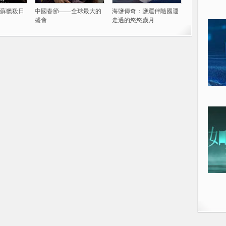
蘇獵殺日
中國春節——全球最大的
海鹽傳奇：鹽運伴隨國運
盛會
走過的悠悠歲月