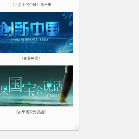
《舌尖上的中國》第三季
《超級工程（第三季）縱橫中
《創新中國》
《航拍中國》
《如果國寶會説話》
微紀：三分鐘讓你愛上一部紀