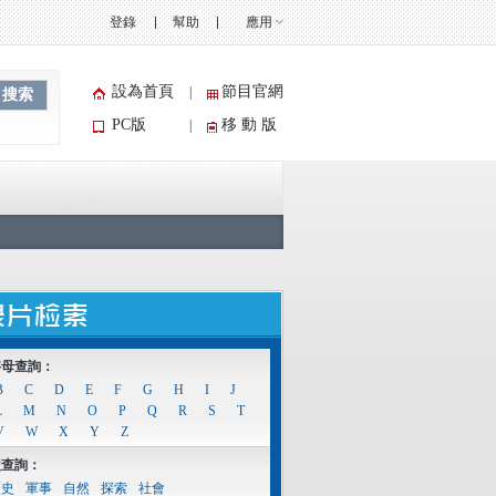
登錄
幫助
應用
設為首頁
節目官網
|
搜索
PC版
移 動 版
|
字母查詢：
B
C
D
E
F
G
H
I
J
L
M
N
O
P
Q
R
S
T
V
W
X
Y
Z
型查詢：
歷史
軍事
自然
探索
社會