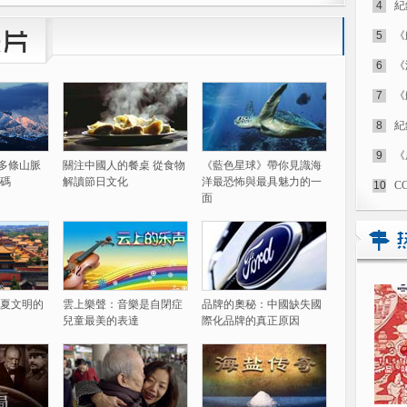
4
紀
5
《
6
《
7
《
8
紀
9
《
60多條山脈
關注中國人的餐桌 從食物
《藍色星球》帶你見識海
碼
解讀節日文化
洋最恐怖與最具魅力的一
10
C
面
夏文明的
雲上樂聲：音樂是自閉症
品牌的奧秘：中國缺失國
兒童最美的表達
際化品牌的真正原因