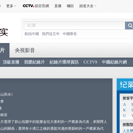
事
更多
節目官網
直播
欄目
頻道大全
航拍中國
我們這五年
中國隊長
片
央視影音
頂級首播
我愛紀錄片
紀錄片環球資訊
CCTV9
中國紀錄片網
《山與水》
按首
社會
A
集
K
張榕容
U
本片選擇了群山包圍中的龍勝金坑大寨村的一戶農家為代表，來闡釋人
按類
與山的關係；選擇有小漓江之稱的遇龍河邊的舊縣村的一戶農家為代
人文