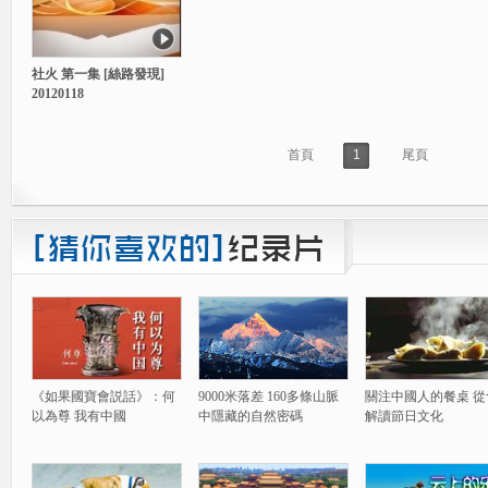
社火 第一集 [絲路發現]
20120118
首頁
1
尾頁
《如果國寶會説話》：何
9000米落差 160多條山脈
關注中國人的餐桌 從
以為尊 我有中國
中隱藏的自然密碼
解讀節日文化