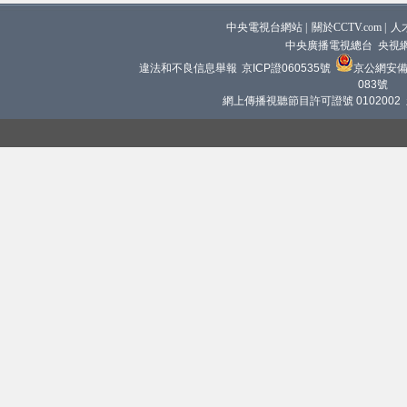
中央電視台網站
|
關於CCTV.com
|
人
中央廣播電視總台 央視
違法和不良信息舉報
京ICP證060535號
京公網安備 1
083號
網上傳播視聽節目許可證號 0102002