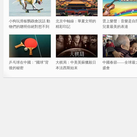
小狗玩滑板鸚鵡會説話 動
北京中軸線：華夏文明的
雲上樂聲：音樂是自
物們的聰明你絕對想不到
精彩印記
兒童最美的表達
乒乓球在中國：“國球”背
大棋局：中美英蘇獵殺日
中國春節——全球最
後的秘密
本法西斯始末
盛會