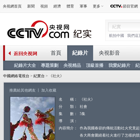
央視網首頁
新聞
視頻
經濟
體育
軍事
更多
節目官網
航拍中國
我們這
首頁
紀錄片
央視影音
紀錄片大全
專題策劃
央視精品
頂級首播
我愛紀錄片
紀
中國網絡電視台
>
紀實台
> 《社火》
推薦給其他網友
丨
加入收藏
名 稱：
《社火》
分 類：
社會
集 數：
5集
導 演：
內容簡介：
作為我國春節的傳統活動社火究竟起
各大商會圍繞着社火進行了怎樣的競