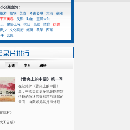
性小分類查詢：
旅游
植物
美食
考古發現
大清
皇陵
宇宙奧秘
災難
動物
靈異未知
航天
建築工程
抗日
民國
體育
娛樂
青少
文化藝術
經濟
農業
西藏
案件
宮殿
本月
總榜
本週
《舌尖上的中國》第一季
在紀錄片《舌尖上的中國》
裏，中國美食更多地是以輕鬆
快捷的敘述節奏和精巧細膩的
畫面，向觀眾尤其是海外觀..
在鄉村》
大工告成》