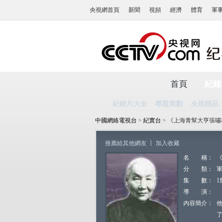
央視網首頁
新聞
視頻
經濟
體育
軍
首頁
紀錄
紀錄片大全
專題策劃
央視精品
中國網絡電視台
>
紀實台
> 《上海青幫大亨張
推薦給其他網友
丨
加入收藏
名 稱：
分 類：
集 數：
1
導 演：
內容簡介：