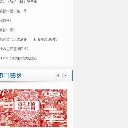
錄片《航拍中國》第三季
航拍中國》第二季
海昏侯》
航拍中國》
錄頻道《正道滄桑——社會主義500年》
成吉思汗靈櫬西遷》
CTV-4《偉大的抗美援朝》