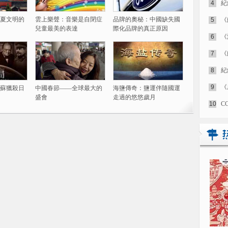
4
紀
夏文明的
雲上樂聲：音樂是自閉症
品牌的奧秘：中國缺失國
5
《
兒童最美的表達
際化品牌的真正原因
6
《
7
《
8
紀
9
《
蘇獵殺日
中國春節——全球最大的
海鹽傳奇：鹽運伴隨國運
盛會
走過的悠悠歲月
10
C