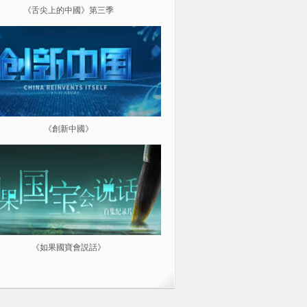
《舌尖上的中國》第三季
《超級工程（第三季）縱橫中
《創新中國》
《航拍中國》
《如果國寶會説話》
微紀：三分鐘讓你愛上一部紀