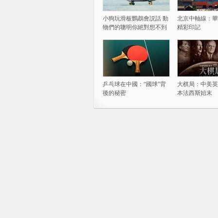
小狗玩滑板鸚鵡會説話 動
北京中軸線：華
物們的聰明你絕對想不到
精彩印記
乒乓球在中國：“國球”背
大棋局：中美英
後的秘密
本法西斯始末