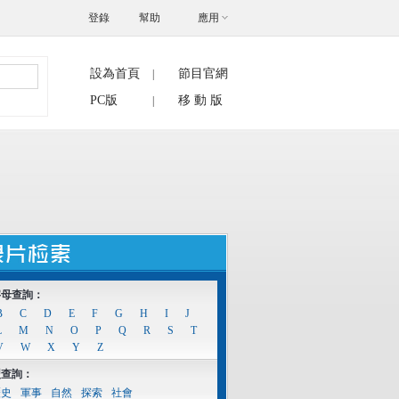
登錄
幫助
應用
設為首頁
節目官網
|
搜索
PC版
移 動 版
|
字母查詢：
B
C
D
E
F
G
H
I
J
L
M
N
O
P
Q
R
S
T
V
W
X
Y
Z
型查詢：
歷史
軍事
自然
探索
社會