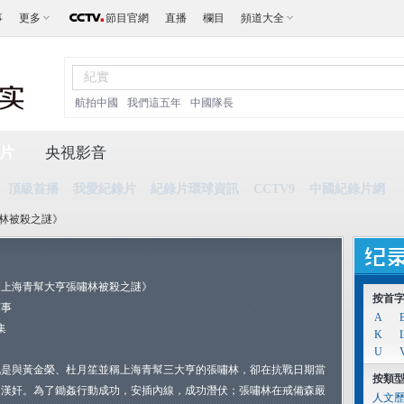
事
更多
節目官網
直播
欄目
頻道大全
航拍中國
我們這五年
中國隊長
片
央視影音
頂級首播
我愛紀錄片
紀錄片環球資訊
CCTV9
中國紀錄片網
嘯林被殺之謎》
《上海青幫大亨張嘯林被殺之謎》
按首
軍事
A
集
K
U
他是與黃金榮、杜月笙並稱上海青幫三大亨的張嘯林，卻在抗戰日期當
按類
了漢奸。為了鋤姦行動成功，安插內線，成功潛伏；張嘯林在戒備森嚴
人文