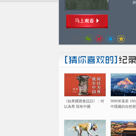
分享：
《如果國寶會説話》：何
9000米落差 1
以為尊 我有中國
中隱藏的自然密