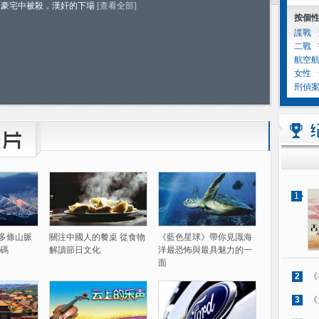
的豪宅中被殺，漢奸的下場
[查看全部]
按個
諜戰
二戰
航空
女性
刑偵
1
60多條山脈
關注中國人的餐桌 從食物
《藍色星球》帶你見識海
碼
解讀節日文化
洋最恐怖與最具魅力的一
面
2
《
3
《