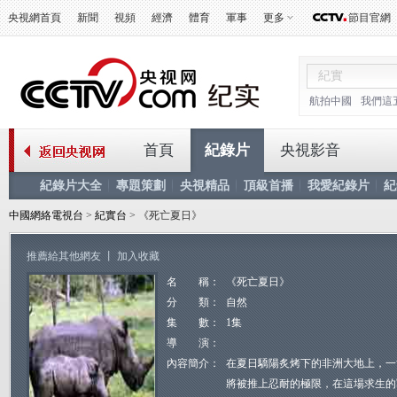
央視網首頁
新聞
視頻
經濟
體育
軍事
更多
節目官網
航拍中國
我們這
首頁
紀錄片
央視影音
紀錄片大全
專題策劃
央視精品
頂級首播
我愛紀錄片
紀
中國網絡電視台
>
紀實台
> 《死亡夏日》
推薦給其他網友
丨
加入收藏
名 稱：
《死亡夏日》
分 類：
自然
集 數：
1集
導 演：
內容簡介：
在夏日驕陽炙烤下的非洲大地上，一
將被推上忍耐的極限，在這場求生的