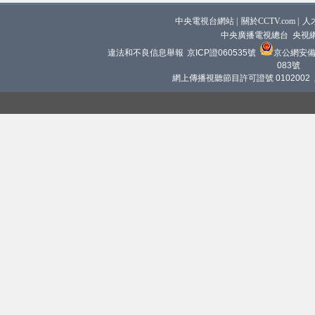
中央電視台網站
|
關於CCTV.com
|
人
中央廣播電視總台 央視
違法和不良信息舉報
京ICP證060535號
京公網安備 1
083號
網上傳播視聽節目許可證號 0102002