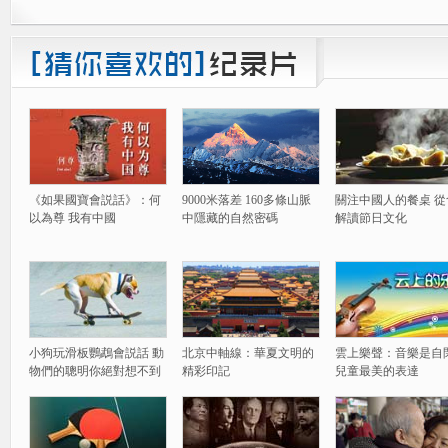
《如果國寶會説話》：何
9000米落差 160多條山脈
關注中國人的餐桌 從
以為尊 我有中國
中隱藏的自然密碼
解讀節日文化
小狗玩滑板鸚鵡會説話 動
北京中軸線：華夏文明的
雲上樂聲：音樂是自
物們的聰明你絕對想不到
精彩印記
兒童最美的表達