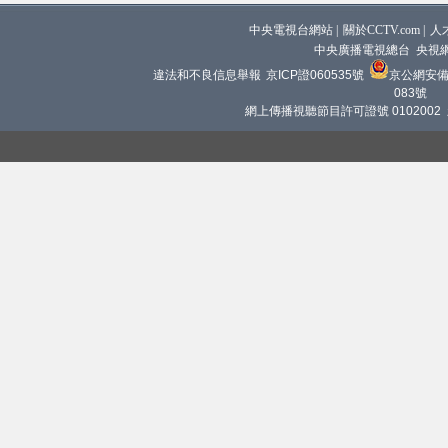
中央電視台網站
|
關於CCTV.com
|
人
中央廣播電視總台 央視
違法和不良信息舉報
京ICP證060535號
京公網安備 1
083號
網上傳播視聽節目許可證號 0102002