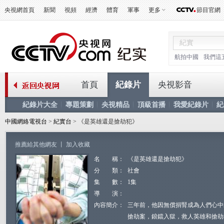
央視網首頁
新聞
視頻
經濟
體育
軍事
更多
節目官網
航拍中國
我們這
首頁
紀錄片
央視影音
紀錄片大全
專題策劃
央視精品
頂級首播
我愛紀錄片
紀
中國網絡電視台
>
紀實台
> 《是英雄還是搶劫犯》
推薦給其他網友
丨
加入收藏
名 稱：
《是英雄還是搶劫犯》
分 類：
社會
集 數：
1集
導 演：
內容簡介：
三年前，他因無償捐腎成為人們心中
搶劫案，鋃鐺入獄，救人英雄和搶劫