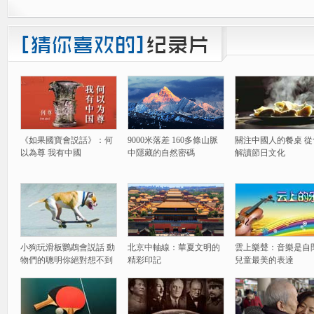
《如果國寶會説話》：何
9000米落差 160多條山脈
關注中國人的餐桌 從
以為尊 我有中國
中隱藏的自然密碼
解讀節日文化
小狗玩滑板鸚鵡會説話 動
北京中軸線：華夏文明的
雲上樂聲：音樂是自
物們的聰明你絕對想不到
精彩印記
兒童最美的表達