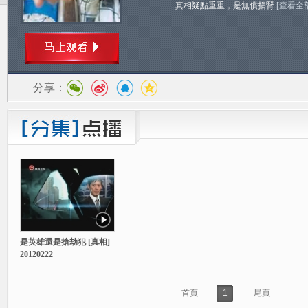
真相疑點重重，是無償捐腎
[查看全
分享：
是英雄還是搶劫犯 [真相]
20120222
首頁
1
尾頁