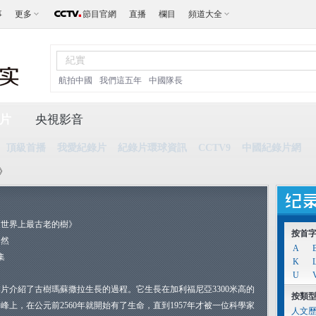
事
更多
節目官網
直播
欄目
頻道大全
航拍中國
我們這五年
中國隊長
片
央視影音
頂級首播
我愛紀錄片
紀錄片環球資訊
CCTV9
中國紀錄片網
》
《世界上最古老的樹》
按首
自然
A
集
K
U
本片介紹了古樹瑪蘇撒拉生長的過程。它生長在加利福尼亞3300米高的
按類
峰上，在公元前2560年就開始有了生命，直到1957年才被一位科學家
人文