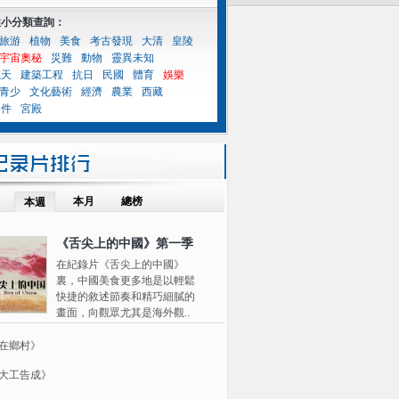
性小分類查詢：
旅游
植物
美食
考古發現
大清
皇陵
宇宙奧秘
災難
動物
靈異未知
航天
建築工程
抗日
民國
體育
娛樂
青少
文化藝術
經濟
農業
西藏
案件
宮殿
本月
總榜
本週
《舌尖上的中國》第一季
在紀錄片《舌尖上的中國》
裏，中國美食更多地是以輕鬆
快捷的敘述節奏和精巧細膩的
畫面，向觀眾尤其是海外觀..
在鄉村》
大工告成》