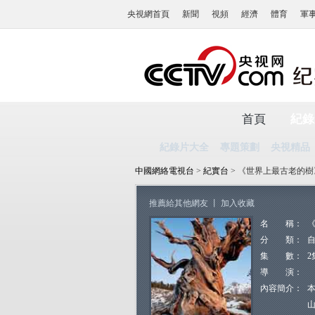
央視網首頁
新聞
視頻
經濟
體育
軍
首頁
紀錄
紀錄片大全
專題策劃
央視精品
中國網絡電視台
>
紀實台
> 《世界上最古老的樹
推薦給其他網友
丨
加入收藏
名 稱：
分 類：
集 數：
2
導 演：
內容簡介：
山