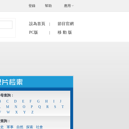
登錄
幫助
應用
設為首頁
節目官網
|
搜索
PC版
移 動 版
|
字母查詢：
B
C
D
E
F
G
H
I
J
L
M
N
O
P
Q
R
S
T
V
W
X
Y
Z
型查詢：
歷史
軍事
自然
探索
社會