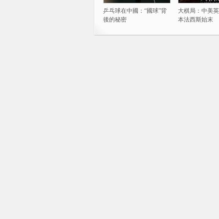
乒乓球在中國：“國球”背
大棋局：中美英
後的秘密
本法西斯始末