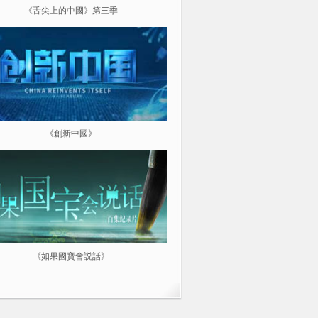
《舌尖上的中國》第三季
《超級工程（第三季）縱橫中
《創新中國》
《航拍中國》
《如果國寶會説話》
微紀：三分鐘讓你愛上一部紀