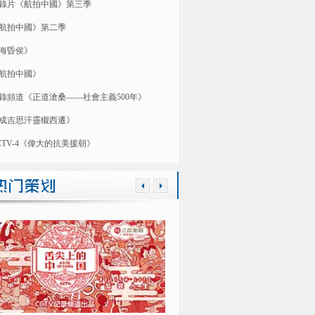
錄片《航拍中國》第三季
航拍中國》第二季
海昏侯》
航拍中國》
錄頻道《正道滄桑——社會主義500年》
成吉思汗靈櫬西遷》
CTV-4《偉大的抗美援朝》