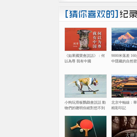
《如果國寶會説話》：何
9000米落差 1
以為尊 我有中國
中隱藏的自然密
小狗玩滑板鸚鵡會説話 動
北京中軸線：華
物們的聰明你絕對想不到
精彩印記