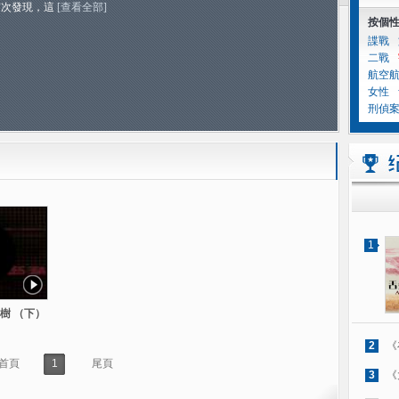
首次發現，這
[查看全部]
按個
諜戰
二戰
航空
女性
刑偵
1
樹 （下）
2
《
首頁
1
尾頁
3
《