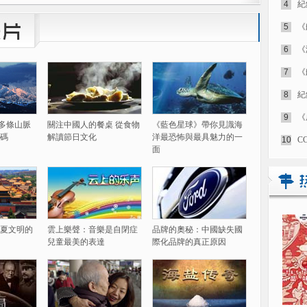
4
紀
5
《
6
《
7
《
8
紀
9
《
60多條山脈
關注中國人的餐桌 從食物
《藍色星球》帶你見識海
碼
解讀節日文化
洋最恐怖與最具魅力的一
10
C
面
夏文明的
雲上樂聲：音樂是自閉症
品牌的奧秘：中國缺失國
兒童最美的表達
際化品牌的真正原因