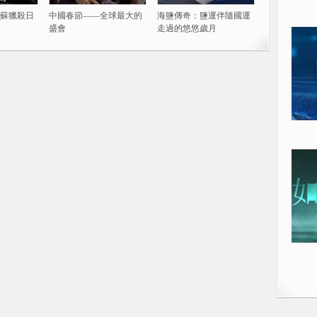
蘇獵殺日
中國春節——全球最大的
海鹽傳奇：鹽運伴隨國運
盛會
走過的悠悠歲月