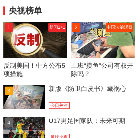
央视榜单
1
2
新闻1+1
中国法治观察
反制美国！中方公布5
上班“摸鱼”公司有权开
项措施
除吗？
新版《防卫白皮书》藏祸心
3
今日关注
U17男足国家队：未来可期
4
足球之夜