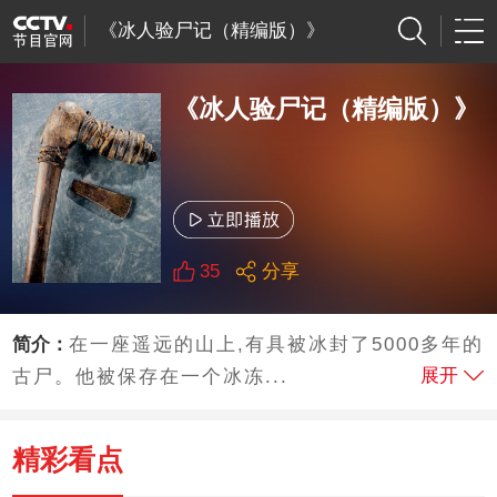
《冰人验尸记（精编版）》
《冰人验尸记（精编版）》
35
分享
简介：
在一座遥远的山上,有具被冰封了5000多年的
展开
古尸。他被保存在一个冰冻...
精彩看点