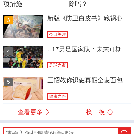
项措施
除吗？
新版《防卫白皮书》藏祸心
3
今日关注
U17男足国家队：未来可期
4
足球之夜
三招教你识破真假全麦面包
5
健康之路
查看更多
换一换