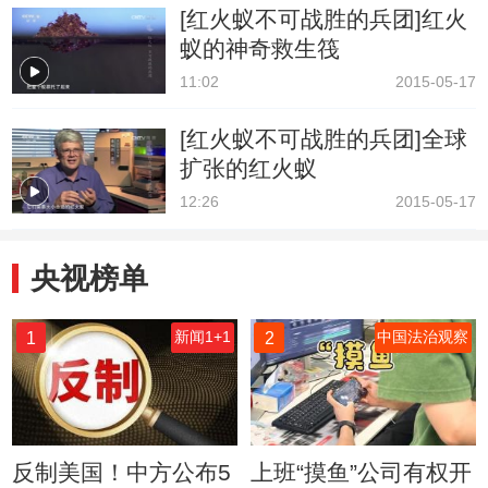
[红火蚁不可战胜的兵团]红火
蚁的神奇救生筏
11:02
2015-05-17
[红火蚁不可战胜的兵团]全球
扩张的红火蚁
12:26
2015-05-17
央视榜单
1
2
新闻1+1
中国法治观察
反制美国！中方公布5
上班“摸鱼”公司有权开