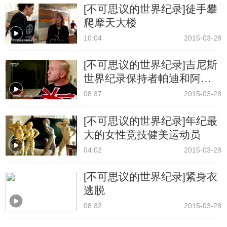
[不可思议的世界纪录]徒手攀
爬摩天大楼
10:04
2015-03-28
[不可思议的世界纪录]吉尼斯
世界纪录保持者帕迪和阿什
利塔
08:37
2015-03-28
[不可思议的世界纪录]年纪最
大的女性竞技健美运动员
04:02
2015-03-28
[不可思议的世界纪录]紧身衣
逃脱
08:32
2015-03-28