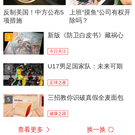
反制美国！中方公布5
上班“摸鱼”公司有权开
项措施
除吗？
新版《防卫白皮书》藏祸心
3
今日关注
U17男足国家队：未来可期
4
足球之夜
三招教你识破真假全麦面包
5
健康之路
查看更多
换一换