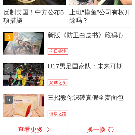
反制美国！中方公布5
上班“摸鱼”公司有权开
项措施
除吗？
新版《防卫白皮书》藏祸心
3
今日关注
U17男足国家队：未来可期
4
足球之夜
三招教你识破真假全麦面包
5
健康之路
查看更多
换一换