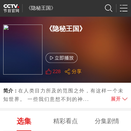
《隐秘王国》
《隐秘王国》
228
分享
简介：
在人类目力所及的范围之外，有这样一个未
展开
知世界。 一些我们意想不到的神...
选集
精彩看点
分集剧情