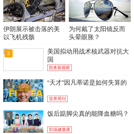
伊朗展示被击落的美
为何戴了太阳镜反而
以飞机残骸
头晕眼胀？
美国拟动用战术核武器对抗大
3
国
防务新观察
“天才”因凡蒂诺是如何失算的
4
世界周刊
饭后踮脚尖真的能降血糖吗？
5
职场健康课