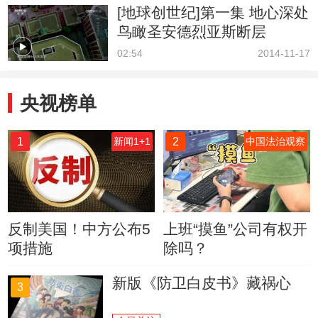
[地球创世纪]第一集 地心深处
鸟瞰圣安德烈亚斯断层
02:54
2014-11-17
央视榜单
1
2
新闻1+1
中国法治观察
反制美国！中方公布5
上班“摸鱼”公司有权开
项措施
除吗？
新版《防卫白皮书》藏祸心
3