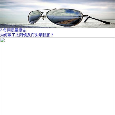
2
每周质量报告
为何戴了太阳镜反而头晕眼胀？