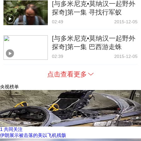
[与多米尼克•莫纳汉一起野外
探奇]第一集 寻找行军蚁
02:49
2015-12-05
[与多米尼克•莫纳汉一起野外
探奇]第一集 巴西游走蛛
02:39
2015-12-05
点击查看更多
央视榜单
1
共同关注
伊朗展示被击落的美以飞机残骸