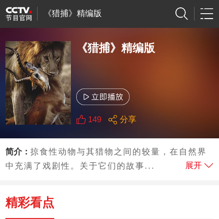
《猎捕》精编版
《猎捕》精编版
149
分享
简介：
掠食性动物与其猎物之间的较量，在自然界
展开
中充满了戏剧性。关于它们的故事...
精彩看点