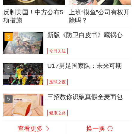
反制美国！中方公布5
上班“摸鱼”公司有权开
项措施
除吗？
新版《防卫白皮书》藏祸心
3
今日关注
U17男足国家队：未来可期
4
足球之夜
三招教你识破真假全麦面包
5
健康之路
查看更多
换一换