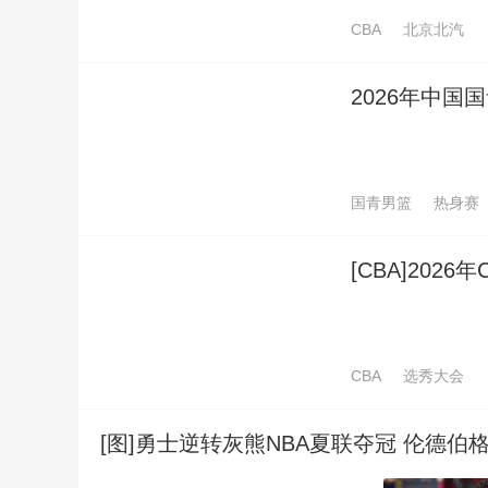
央視名欄
CBA
北京北汽
財經
教育
鄉村振興
生態環境
一帶一路
天下足球
足球之夜
冠軍歐洲
大國智造
大國展會
大國保險
雲頂對話
2026年中
體壇晨報
體壇快訊
體育新聞
藝術裏的奧林匹克
国青男篮
热身赛
CCTV.節目官網
直播
節目單
欄目
片庫
原創策劃
生活體育大會
健康生活實驗室
2025來跑新征
[CBA]202
young視頻
閃亮的你
王者女子賽
CBA
选秀大会
[图]勇士逆转灰熊NBA夏联夺冠 伦德伯