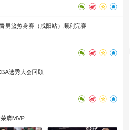
央博
非遺
文化
旅游
科普
健康
樂齡
閱讀
籃球公園
體壇零距離
運動一起贏
健身動起來
雲起
超級工廠
智敬中國
全民健康
顏選攻略
海洋
国国青男篮热身赛（咸阳站）顺利完赛
體育世界
棋牌樂
逐冰追雪
奧秘無窮
收視榜
總台企業白名單
文化體育
程
大咖陪你看
文旅體育
體育産業發展
6年CBA选秀大会回顾
足球道路
粵港澳大灣區賽車模擬器大獎賽
格荣膺MVP