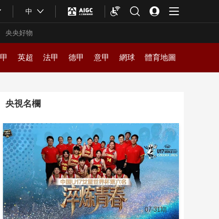
中
央央好物
甲
英超
法甲
德甲
意甲
網球
體育地圖
天下足球
央視名欄
足球之夜
冠軍歐洲
乒乓球
田徑
奧運會
籃球公園
台球
冰雪運動
冬奧會
北京2022
電競
水上項目
奧林匹克
健身動起來
拳擊
綜合體育
全運會
合體育
亞冬會
07-31期