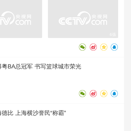
6張
得粤BA总冠军 书写篮球城市荣光
海德比 上海横沙誉民“称霸”