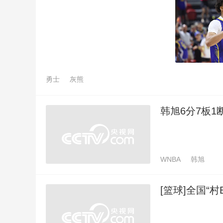
勇士
灰熊
韩旭6分7板1
WNBA
韩旭
[篮球]全国“