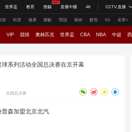
世界盃
教育
熊貓
直播中國
4K
CCTV.直播
式妙語
主持人
下載央視影音
熱解讀
天天學習
旅游
科普
健康
樂齡
閱讀
藝術
數智
5G
産業+
VIP
競猜
奧林匹克
世界盃
CBA
NBA
中超
西
紀錄片網
國家大劇院
大型活動
綜合體育
小篮球系列活动全国总决赛在京开幕
科技
法治
文娛
人物
公益
圖片
國際足球
歐冠
網球
習式妙語
央視快評
央視網評
光華銳評
鋒面
法甲
英超
羽毛球
頻道
VR/AR
4K專區
全景新聞
全国总决赛
德甲
意甲
排球
請入列
人生第一次
人生第二次
亞冠
歐洲盃
賽車
、桑普森加盟北京北汽
年冬奧會
CBA
NBA
中超
國足
國際足球
網球
綜
體育江湖
文化體育
冰雪道路
足球道路