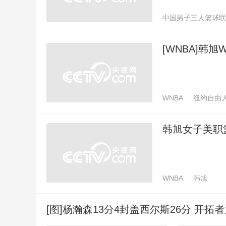
中国男子三人篮球联
[WNBA]韩
WNBA
纽约自由
韩旭女子美职
WNBA
韩旭
[图]杨瀚森13分4封盖西尔斯26分 开拓