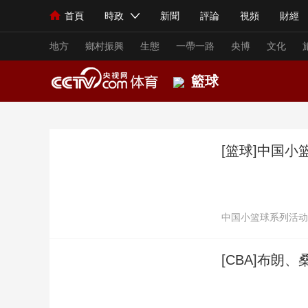
首頁
時政
新聞
評論
視頻
財經
人民領袖習近平
直播
海外頻道
片庫
iPanda
欄目大全
聯播+
English
中國領導人
節目單
Монгол
聽音
央視快評
微視頻
習
地方
鄉村振興
生態
一帶一路
央博
文化
籃球
總台春晚
網絡春晚
共産黨員網
秧紀錄
CCTV5
CCTV5+
籃球
足球
[篮球]中国
新聞
國內
國際
評論
經濟
軍事
直播+
NBA
中超
人民領袖習近平
聯播+
熱解讀
天天學習
節目單
CBA
西甲
視頻
小央視頻
小央直播
直播中國
熊貓
中国小篮球系列活动
中國籃球
中國足球
現場
前線
比劃
快看
藍海中國
新兵
籃球世界盃
世界盃
[CBA]布朗
體育
直播
競猜
2026年世界盃
2026
VIP會員
CCTV奧林匹克頻道
生活體育大會