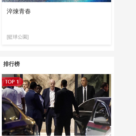
節目官網
藝術
汽車
數智
5G
産業+
淬煉青春
CCTV-5 體育
時尚
天氣
才藝
網展
央央好物
CCTV-5+ 體育賽事
[籃球公園]
CCTV16 奧林匹克
排行榜
馬拉松頻道
中華體育文化
中國戶外運動産業大會