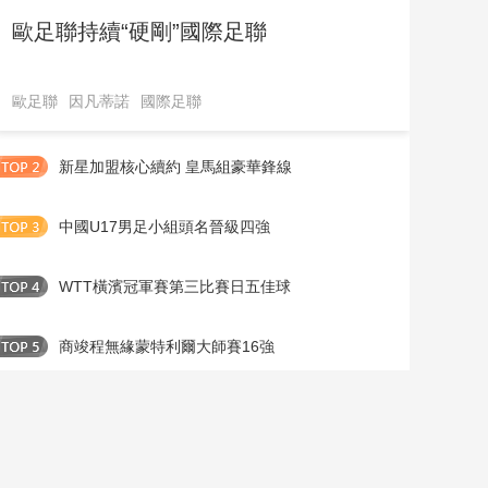
歐足聯持續“硬剛”國際足聯
歐足聯
因凡蒂諾
國際足聯
新星加盟核心續約 皇馬組豪華鋒線
中國U17男足小組頭名晉級四強
WTT橫濱冠軍賽第三比賽日五佳球
商竣程無緣蒙特利爾大師賽16強