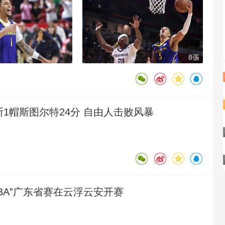
8張
断1帽斯图尔特24分 自由人击败风暴
村BA”广东省赛在云浮云安开赛