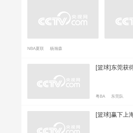
NBA夏联
杨瀚森
[篮球]东莞获
粤BA
东莞队
[篮球]赢下上