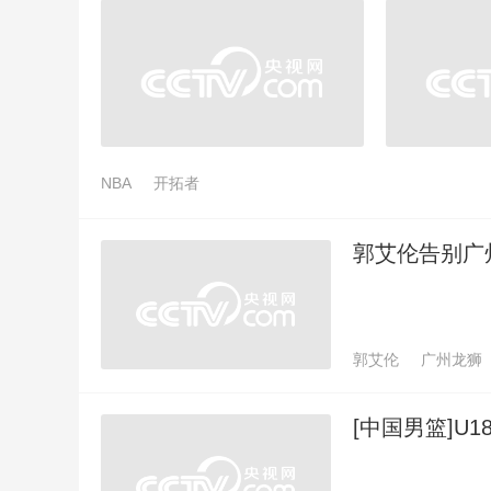
NBA
开拓者
郭艾伦告别广
郭艾伦
广州龙狮
[中国男篮]U