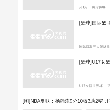
村BA
云浮云安
[篮球]国际
国际篮联三人篮球挑
[篮球]U17
U17女篮世界杯
[图]NBA夏联：杨瀚森9分10板3助2帽