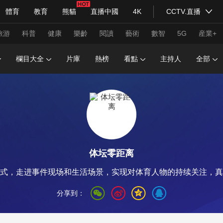
體育
教育
熊貓
直播中國
4K
CCTV.直播
式妙語
主持人
下載央視影音
熱解讀
天天學習
旅游
科普
健康
樂齡
閱讀
藝術
數智
5G
産業+
欄目大全
片庫
熱榜
看點
主持人
全部
紀錄片網
國家大劇院
大型活動
科技
法治
文娛
人物
公益
圖片
習式妙語
央視快評
央視網評
光華銳評
鋒面
体坛零距离
頻道
VR/AR
4K專區
全景新聞
模式，走进事件现场和生活场景，实现对体育人物的持续关注，真正
請入列
人生第一次
人生第二次
分享到：
年冬奧會
CBA
NBA
中超
國足
國際足球
網球
綜
體育江湖
文化體育
冰雪道路
足球道路