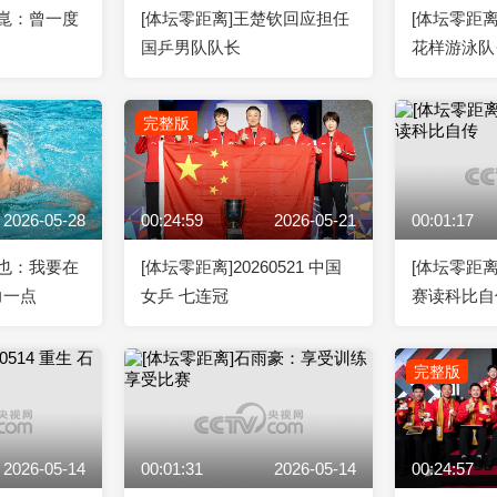
靖崑：曾一度
[体坛零距离]王楚钦回应担任
[体坛零距离]
国乒男队队长
花样游泳队
完整版
2026-05-28
00:24:59
2026-05-21
00:01:17
牧也：我要在
[体坛零距离]20260521 中国
[体坛零距
力一点
女乒 七连冠
赛读科比自
完整版
2026-05-14
00:01:31
2026-05-14
00:24:57