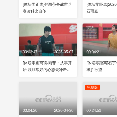
[体坛零距离]孙颖莎备战世乒
[体坛零距离]2026
赛读科比自传
石雨豪
00:03:47
2026-05-07
00:04:21
[体坛零距离]陈雨菲：从零开
[体坛零距离]石
始 以非常好的心态去冲击所
求胜欲望
有人
完整版
00:04:20
2026-04-30
00:24:59