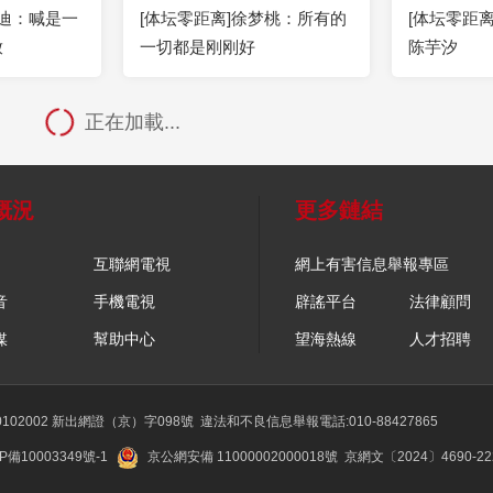
心迪：喊是一
[体坛零距离]徐梦桃：所有的
[体坛零距离]
放
一切都是刚刚好
陈芋汐
正在加載...
概況
更多鏈結
互聯網電視
網上有害信息舉報專區
音
手機電視
辟謠平台
法律顧問
媒
幫助中心
望海熱線
人才招聘
02002 新出網證（京）字098號
違法和不良信息舉報電話:010-88427865
P備10003349號-1
京公網安備 11000002000018號
京網文〔2024〕4690-2