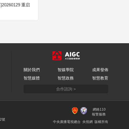
20260129 重启
關於我們
智媒學院
成果發佈
智慧媒體
智慧政務
智慧教育
合作諮詢 >
網絡110
報警服務
22號
中央廣播電視總台 央視網 版權所有