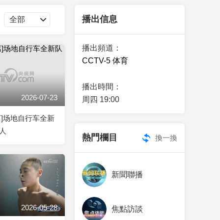
藝術
汽車
數智
5G
産業+
播出信息
時尚
天氣
才藝
網展
央央好物
播出頻道：
CCTV-5 体育
播出時間：
2026-07-23
周四 19:00
离]场地自行车全新
人
熱門欄目
換一換
新聞聯播
2026-05-28
焦點訪談