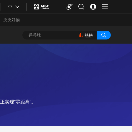
中
央央好物
熱榜
实现“零距离”。
合體育
亞冬會