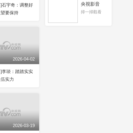
央視影音
离]石宇奇：调整好
掃一掃觀看
欲望要保持
2026-04-02
离]李琰：踏踏实实
队伍实力
2026-03-19