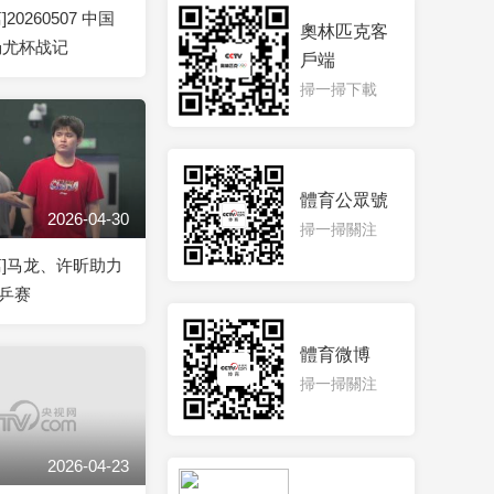
20260507 中国
奧林匹克客
汤尤杯战记
戶端
掃一掃下載
體育公眾號
2026-04-30
掃一掃關注
离]马龙、许昕助力
乒赛
體育微博
掃一掃關注
2026-04-23