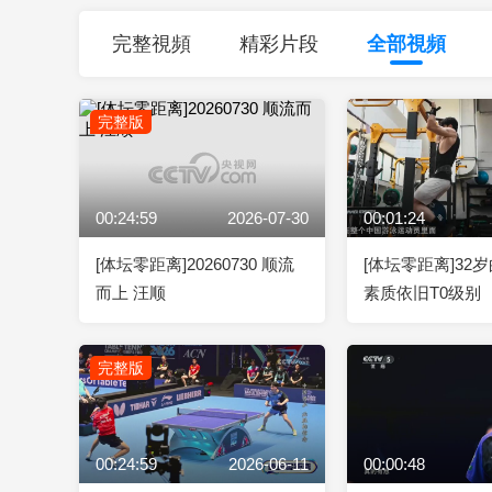
財經
教育
鄉村振興
生態環境
一帶一路
完整視頻
精彩片段
全部視頻
大國智造
大國展會
大國保險
雲頂對話
完整版
00:24:59
2026-07-30
00:01:24
CCTV.節目官網
直播
節目單
欄目
片庫
[体坛零距离]20260730 顺流
[体坛零距离]32
而上 汪顺
素质依旧T0级别
完整版
00:24:59
2026-06-11
00:00:48