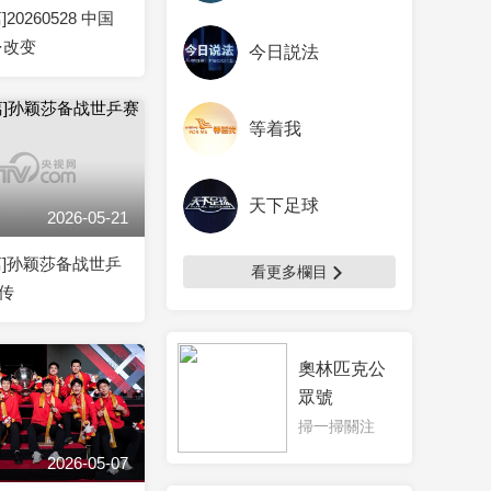
20260528 中国
·改变
今日説法
等着我
天下足球
2026-05-21
离]孙颖莎备战世乒
看更多欄目
传
奧林匹克公
眾號
掃一掃關注
2026-05-07