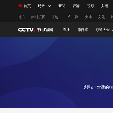
首頁
時政
新聞
評論
視頻
財經
人民領袖習近平
直播
海外頻道
片庫
iPanda
欄目大全
聯播+
English
中國領導人
節目單
Монгол
聽音
央視快評
微視頻
習
地方
鄉村振興
生態
一帶一路
央博
文化
直播
節目單
頻道大全
總台春晚
網絡春晚
共産黨員網
秧紀錄
新聞
國內
國際
評論
經濟
軍事
人民領袖習近平
聯播+
熱解讀
天天學習
視頻
小央視頻
小央直播
直播中國
熊貓
以探访+对话的
現場
前線
比劃
快看
藍海中國
新兵
體育
直播
競猜
2026年世界盃
2026
VIP會員
CCTV奧林匹克頻道
生活體育大會