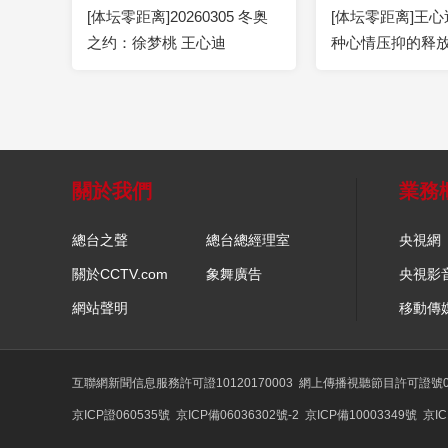
[体坛零距离]20260305 冬奥
[体坛零距离]王
之约：徐梦桃 王心迪
种心情压抑的释
關於我們
業務
總台之聲
總台總經理室
央視網
關於CCTV.com
象舞廣告
央視影
網站聲明
移動傳
互聯網新聞信息服務許可證10120170003
網上傳播視聽節目許可證號01
京ICP證060535號
京ICP備06036302號-2
京ICP備10003349號
京IC