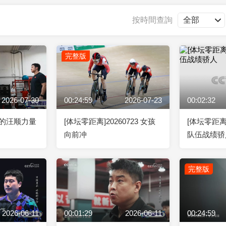
央博
非遺
文化
旅游
科普
健康
樂齡
閱讀
按時間查詢
雲起
超級工廠
智敬中國
全民健康
顏選攻略
海洋
完整版
2026-07-30
00:24:59
2026-07-23
00:02:32
收視榜
總台企業白名單
岁的汪顺力量
[体坛零距离]20260723 女孩
[体坛零距
向前冲
队伍战绩骄
完整版
2026-06-11
00:01:29
2026-06-11
00:24:59