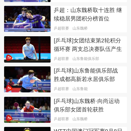
乒超：山东魏桥取十连胜 继
续稳居男团积分榜首位
乒超联赛
山东魏桥
[乒乓球]女团结束第2轮积分
循环赛 两支总决赛队伍产生
乒超联赛
山东鲁能俱乐部
[乒乓球]山东鲁能俱乐部战
胜成都高新若水居俱乐部
乒超联赛
山东鲁能
[乒乓球]山东魏桥·向尚运动
俱乐部女团首轮获胜
乒超联赛
山东魏桥