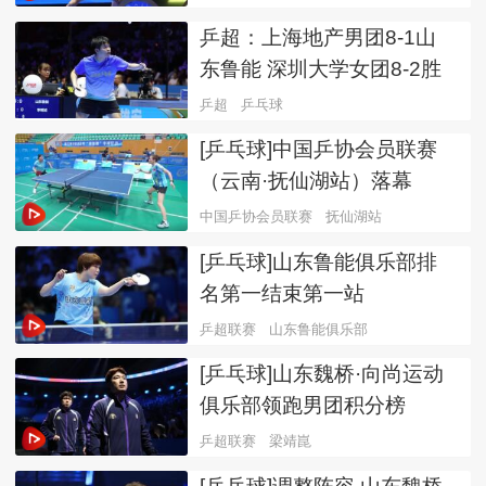
乒超：上海地产男团8-1山
东鲁能 深圳大学女团8-2胜
乒超
乒乓球
[乒乓球]中国乒协会员联赛
（云南·抚仙湖站）落幕
中国乒协会员联赛
抚仙湖站
[乒乓球]山东鲁能俱乐部排
名第一结束第一站
乒超联赛
山东鲁能俱乐部
[乒乓球]山东魏桥·向尚运动
俱乐部领跑男团积分榜
乒超联赛
梁靖崑