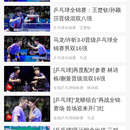
乒乓球全锦赛：王楚钦/孙颖
莎晋级混双八强
乒乓球全锦赛
王楚钦
马龙/许昕3-0晋级乒乓球全
锦赛男双16强
乒乓球全锦赛
马龙
[乒乓球]再度配对参赛 林诗
栋/蒯曼晋级混双16强
全国乒乓球锦标赛
林诗栋
[乒乓球]“龙蟒组合”再战全锦
赛场 首场迎来开门红
全国乒乓球锦标赛
马龙