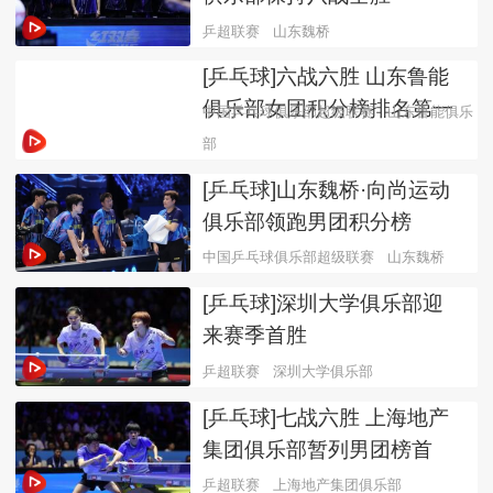
乒超联赛
山东魏桥
[乒乓球]六战六胜 山东鲁能
俱乐部女团积分榜排名第一
中国乒乓球俱乐部超级联赛
山东鲁能俱乐
部
[乒乓球]山东魏桥·向尚运动
俱乐部领跑男团积分榜
中国乒乓球俱乐部超级联赛
山东魏桥
[乒乓球]深圳大学俱乐部迎
来赛季首胜
乒超联赛
深圳大学俱乐部
[乒乓球]七战六胜 上海地产
集团俱乐部暂列男团榜首
乒超联赛
上海地产集团俱乐部