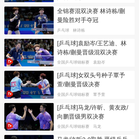
全锦赛混双决赛 林诗栋/蒯
曼险胜对手夺冠
乒乓球
林诗栋
[乒乓球]袁励岑/王艺迪、林
诗栋/蒯曼晋级混双决赛
全国乒乓球锦标赛
袁励岑
[乒乓球]女双头号种子覃予
萱/蒯曼晋级决赛
全国乒乓球锦标赛
覃予萱
[乒乓球]马龙/许昕、黄友政/
向鹏晋级男双决赛
全国乒乓球锦标赛
马龙