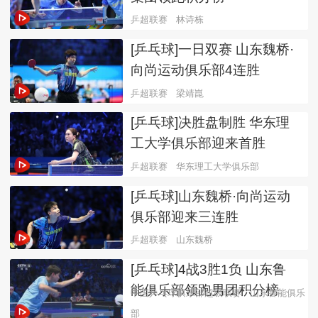
乒超联赛
林诗栋
[乒乓球]一日双赛 山东魏桥·
向尚运动俱乐部4连胜
乒超联赛
梁靖崑
[乒乓球]决胜盘制胜 华东理
工大学俱乐部迎来首胜
乒超联赛
华东理工大学俱乐部
[乒乓球]山东魏桥·向尚运动
俱乐部迎来三连胜
乒超联赛
山东魏桥
[乒乓球]4战3胜1负 山东鲁
能俱乐部领跑男团积分榜
中国乒乓球俱乐部超级联赛
山东鲁能俱乐
部