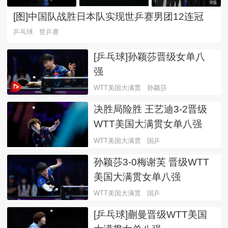
9張
[图]中国队战胜日本队实现世乒赛男团12连冠
乒乓球
世乒赛
[乒乓球]孙颖莎晋级女单八
强
WTT美国大满贯
孙颖莎
决胜局险胜 王艺迪3-2晋级
WTT美国大满贯女单八强
WTT美国大满贯
国乒
孙颖莎3-0梅谢芙 晋级WTT
美国大满贯女单八强
WTT美国大满贯
国乒
[乒乓球]蒯曼晋级WTT美国