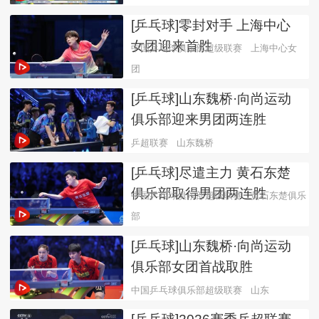
[乒乓球]零封对手 上海中心
女团迎来首胜
中国乒乓球俱乐部超级联赛
上海中心女
团
[乒乓球]山东魏桥·向尚运动
俱乐部迎来男团两连胜
乒超联赛
山东魏桥
[乒乓球]尽遣主力 黄石东楚
俱乐部取得男团两连胜
中国乒乓球俱乐部超级联赛
黄石东楚俱乐
部
[乒乓球]山东魏桥·向尚运动
俱乐部女团首战取胜
中国乒乓球俱乐部超级联赛
山东