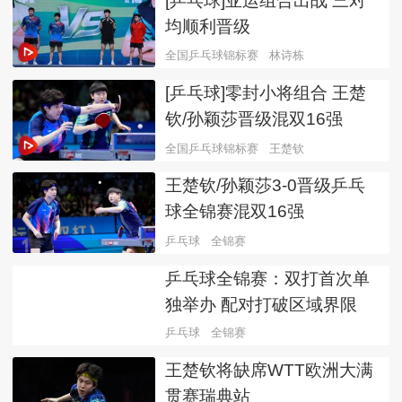
[乒乓球]亚运组合出战 三对
均顺利晋级
全国乒乓球锦标赛
林诗栋
[乒乓球]零封小将组合 王楚
钦/孙颖莎晋级混双16强
全国乒乓球锦标赛
王楚钦
王楚钦/孙颖莎3-0晋级乒乓
球全锦赛混双16强
乒乓球
全锦赛
乒乓球全锦赛：双打首次单
独举办 配对打破区域界限
乒乓球
全锦赛
王楚钦将缺席WTT欧洲大满
贯赛瑞典站