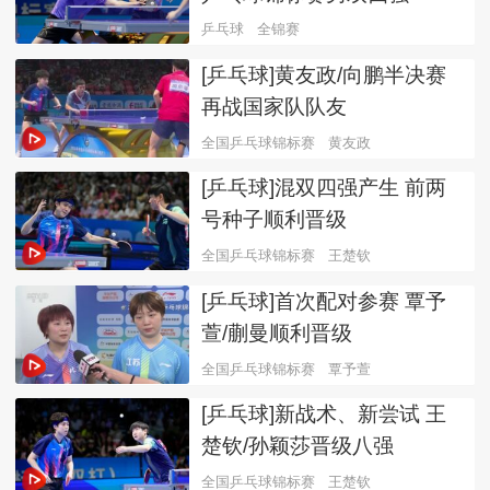
乒乓球
全锦赛
[乒乓球]黄友政/向鹏半决赛
再战国家队队友
全国乒乓球锦标赛
黄友政
[乒乓球]混双四强产生 前两
号种子顺利晋级
全国乒乓球锦标赛
王楚钦
[乒乓球]首次配对参赛 覃予
萱/蒯曼顺利晋级
全国乒乓球锦标赛
覃予萱
[乒乓球]新战术、新尝试 王
楚钦/孙颖莎晋级八强
全国乒乓球锦标赛
王楚钦