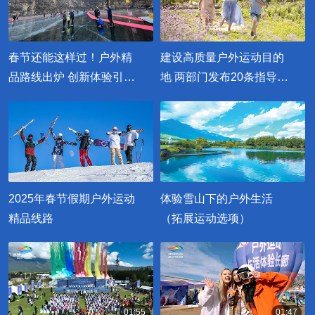
春节还能这样过！户外精
建设高质量户外运动目的
品路线出炉 创新体验引领
地 两部门发布20条指导意
新趋势
见
2025年春节假期户外运动
体验雪山下的户外生活
精品线路
（拓展运动选项）
01:55
01:47