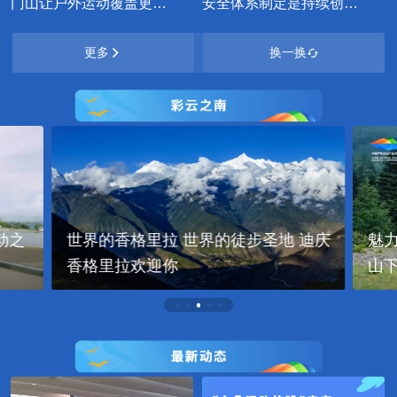
门山让户外运动覆盖更广
安全体系制定是持续创新
泛群体
的基础
更多
换一换
动之
世界的香格里拉 世界的徒步圣地 迪庆
魅
香格里拉欢迎你
山