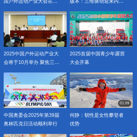
国户外运动产业大会在云
版本：三维驱动迎来内核
南开幕
升级 深耕3万亿蓝海市场
2025中国户外运动产业大
2025首届中国青少年露营
会将于10月举办 聚焦三大
大会开幕
亮点
01:09
00:01:09
中国奥委会2025年第39届
何静：韧性是女性攀登者
奥林匹克日活动顺利举行
优势