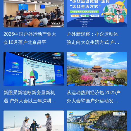
00:59
00:00:59
2026中国户外运动产业大
户外新观察：小众运动体
会10月落户北京昌平
验走向大众生活方式 户外
运动消费人次超8亿
05:00
00:05:00
新图景新地标新变量新机
从运动热到经济热 2025户
遇 户外大会以三年深耕重
外大会擘画户外运动发展
构体育与生活的边界
新图景