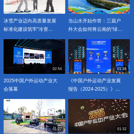
冰雪产业迈向高质量发展
当山水开始作答：三届户
标准化建设筑牢“冷资
外大会如何将云南的“绿水
源”变“热经济”根基
青山”点石成金
02:54
01:36
00:02:54
00:01:36
2025中国户外运动产业大
《中国户外运动产业发展
会落幕
报告（2024-2025）》发
布 我国户外运动参与人数
已突破4亿人
01:27
01:32