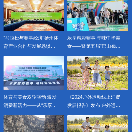
“马拉松与赛事经济”扬州体
乐享精彩赛事 寻味中华美
育产业合作与发展恳谈会
食——暨第五届“巴山蜀水·
举行
运动川渝”体育旅游休闲消
费季在蓉隆重启幕
体育与美食双轮驱动 激发
《2024户外运动线上消费
消费新活力——从“乐享精
发展报告》发布 户外运动
彩赛事 寻味中华美食”活动
大有可为
看消费升级新路径