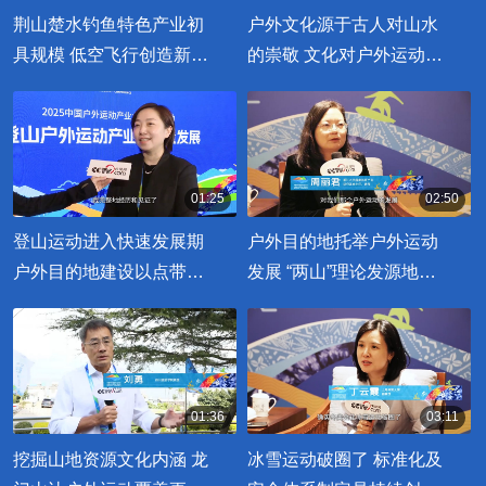
00:02:25
00:02:38
荆山楚水钓鱼特色产业初
户外文化源于古人对山水
具规模 低空飞行创造新机
的崇敬 文化对户外运动发
遇
展起到先导作用
01:25
02:50
00:01:25
00:02:50
登山运动进入快速发展期
户外目的地托举户外运动
户外目的地建设以点带面
发展 “两山”理论发源地安
推动运动发展
吉值得推荐
01:36
03:11
00:01:36
00:03:11
挖掘山地资源文化内涵 龙
冰雪运动破圈了 标准化及