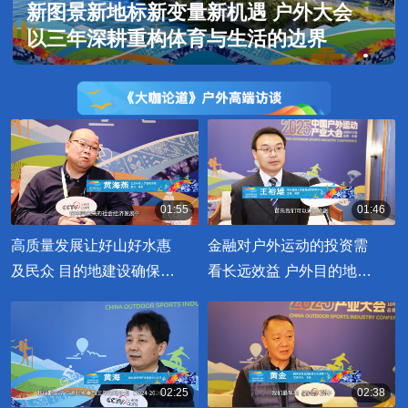
新图景新地标新变量新机遇 户外大会
以三年深耕重构体育与生活的边界
01:55
01:46
00:01:55
00:01:46
高质量发展让好山好水惠
金融对户外运动的投资需
及民众 目的地建设确保生
看长远效益 户外目的地重
态优先
在建设
02:25
02:38