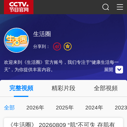
生活圈
分享到：
欢迎来到《生活圈》官方账号，我们专注于“健康生活每一
天”，为你提供丰富内容。
展開
微信公眾號
央視影音
完整視頻
精彩片段
全部視頻
全部
2026年
2025年
2024年
202
00:41:46
2026-08-09
掃一掃關注
點擊下載
《生活圈》 20260809 “肌”不可失 存肌有