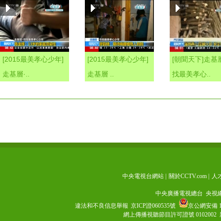
[2015最美孝心少年]
[2015最美孝心少年]
[朝聞天下]走基
走基層·..
走基層 ..
找最美孝心..
中央電視台網站
|
關於CCTV.com
|
人
中央廣播電視總台 央視
違法和不良信息舉報
京ICP證060535號
京公網安備 11
網上傳播視聽節目許可證號 0102002