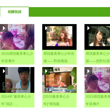
相關視頻
2015尋找最美孝心少
尋找最美孝心少年街
尋找最美孝心少
年宣傳片
採——對前兩屆..
採——您對往屆.
2014年“最美孝心少
[2015最美孝心少
2015尋找最美
年”回訪：..
年]“尋找最..
年宣傳片