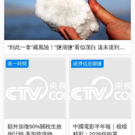
“到此一拿”藏風險！“鹽湖鹽”看似潔白 遠未達到食
用標準
第一時間
經濟信息聯播
額外加徵50%關稅生效
中國電影半年報｜檔檔
倒計時 美加跨境物流
精彩：2026你的電影