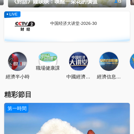
1
《對話》鐘睒睒：喚醒一朵花的價值
/
3
中国经济大讲堂-2026-30
點擊關注
掃一掃關注
點擊下載
職場健康課
經濟半小時
中國經濟大
經濟信息聯
講堂
播
精彩節目
第一時間