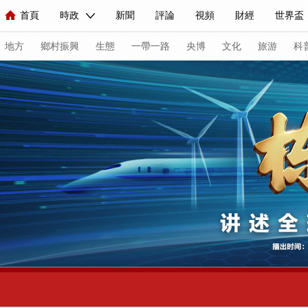
首頁
時政
新聞
評論
視頻
財經
世界盃
人民領袖習近平
直播
海外頻道
片庫
iPanda
欄目大全
聯播+
English
中國領導人
節目單
Монгол
聽音
央視快評
微視頻
習式妙語
主持人
地方
鄉村振興
生態
一帶一路
央博
文化
旅游
科
總台春晚
網絡春晚
共産黨員網
秧紀錄
紀錄片網
新聞
國內
國際
評論
經濟
軍事
科技
人民領袖習近平
聯播+
熱解讀
天天學習
習式妙語
視頻
小央視頻
小央直播
直播中國
熊貓頻道
現場
前線
比劃
快看
藍海中國
新兵請入列
體育
直播
競猜
2026年世界盃
2026年冬奧會
VIP會員
CCTV奧林匹克頻道
生活體育大會
體育江湖