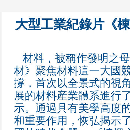
財經
教育
鄉村振興
生態環境
一帶一路
央博
大國智造
大國展會
大國保險
雲頂對話
雲起
大型工業紀錄片《棟
材料，被稱作發明之母
CCTV.節目官網
直播
節目單
欄目
片庫
收視
材》聚焦材料這一大國
撐，首次以全景式的視
展的材料産業體系進行
示。通過具有美學高度
和重要作用，恢弘揭示