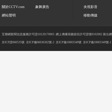
關於CCTV.com
象舞廣告
央視影音
網站聲明
移動傳媒
互聯網新聞信息服務許可證10120170003
網上傳播視聽節目許可證號0102002 新出
京ICP證060535號
京ICP備06036302號-2
京ICP備10003349號
京ICP備10003349號-1