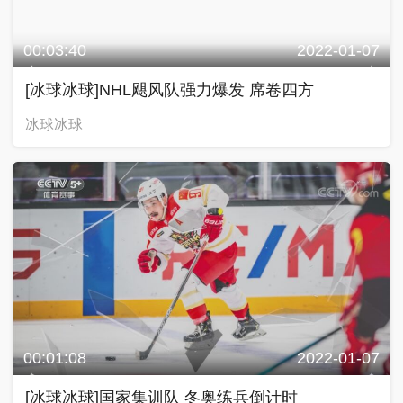
00:01:08
2022-01-07
[冰球冰球]国家集训队 冬奥练兵倒计时
冰球冰球