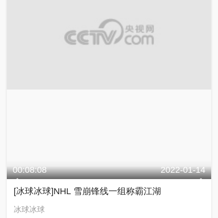
00:08:08
2022-01-14
[冰球冰球]NHL 雪崩锋线一组称霸江湖
冰球冰球