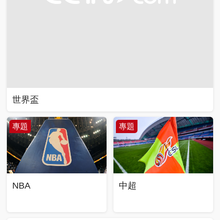
世界盃
專題
專題
NBA
中超