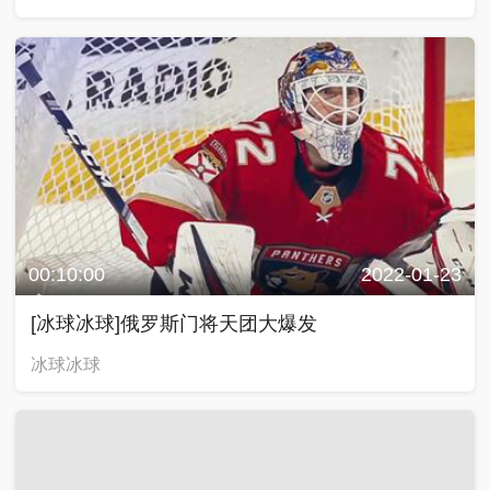
00:10:00
2022-01-23
[冰球冰球]俄罗斯门将天团大爆发
冰球冰球