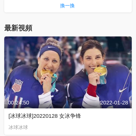
換一換
最新視頻
00:24:50
2022-01-28
[冰球冰球]20220128 女冰争锋
冰球冰球