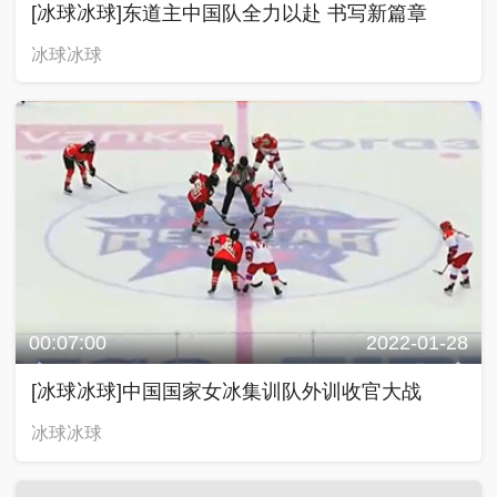
[冰球冰球]东道主中国队全力以赴 书写新篇章
冰球冰球
00:07:00
2022-01-28
[冰球冰球]中国国家女冰集训队外训收官大战
冰球冰球