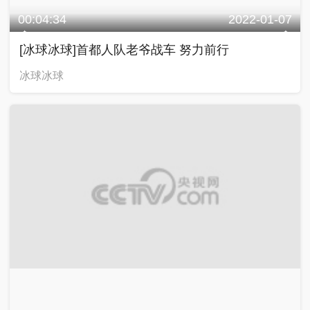
00:03:58
2022-01-07
[冰球冰球]闪电队豪强本色 冲击三冠
冰球冰球