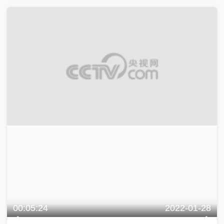
00:05:24
2022-01-28