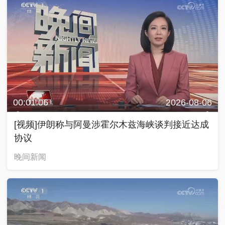
00:01:06
2026-08-06
[视频]伊朗称与阿曼涉霍尔木兹海峡谈判接近达成
协议
晚间新闻