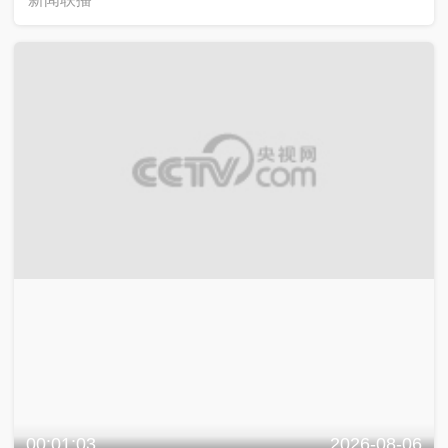
00:01:03
2026-08-06