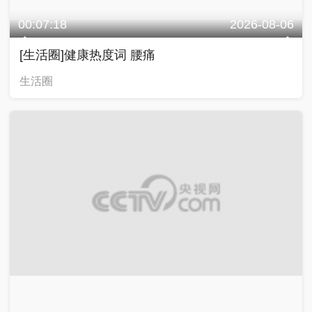
00:07:18
2026-08-06
[生活圈]健康热度词 腰痛
生活圈