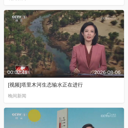
00:02:49
2026-08-06
[视频]塔里木河生态输水正在进行
晚间新闻