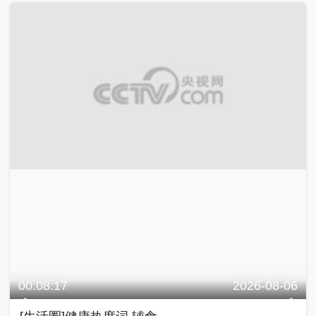
00:08:17
2026-08-06