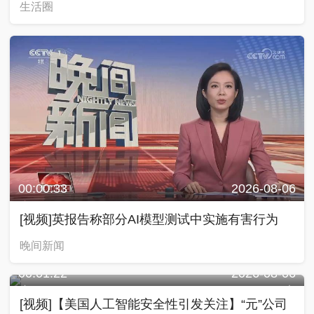
生活圈
00:00:33
2026-08-06
[视频]英报告称部分AI模型测试中实施有害行为
晚间新闻
00:01:22
2026-08-06
[视频]【美国人工智能安全性引发关注】“元”公司