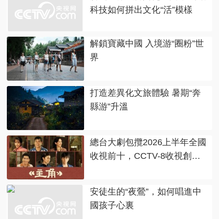
科技如何拼出文化“活”模樣
解鎖寶藏中國 入境游“圈粉”世
界
打造差異化文旅體驗 暑期“奔
縣游”升溫
總台大劇包攬2026上半年全國
收視前十，CCTV-8收視創新
高！
安徒生的“夜鶯”，如何唱進中
國孩子心裏