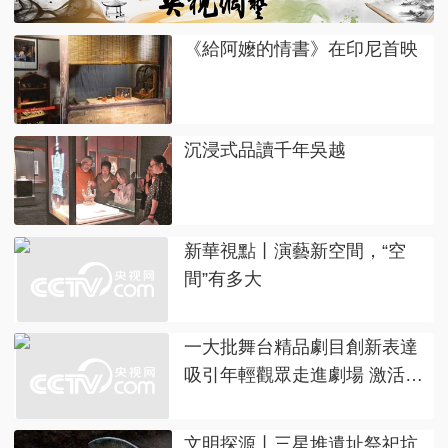
《給阿嬤的情書》在印尼首映
沉浸式品讀千年吳越
新華視點丨演藝新空間，“空
間”有多大
一大批舞台精品劇目創新表達
吸引年輕觀眾走進劇場 激活夏
日經濟
文明探源丨三星堆遺址祭祀坑