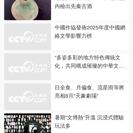
內檢出先秦古酒
中國作協發佈2025年度中國網
絡文學影響力榜
“多姿多彩的地方特色傳統文
化，共同構成璀璨的中華文
明”
日全食、月偏食、流星雨等將
亮相8月“天象劇場”
暑期“文博熱”升溫 沉浸式體驗
玩法多