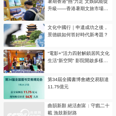
暑期香港“熱”力足 文娛賦能促
升級——香港暑期文旅市場觀
察
文化中國行｜申遺成功之後，
景德鎮如何答好時代新考題？
“電影+”活力四射解鎖居民文化
生活“新空間” 影院開啟多樣化
經營探索
第34屆全國書博會總交易額達
11.75億元
曲韻新顏 絕活創富：守戲二十
載 漁鼓新財路