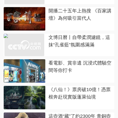
開播二十五年上熱搜 《百家講
壇》為何吸引當代人
文博日曆丨自帶柔潤濾鏡，這
抹“孔雀藍”氛圍感滿滿
看電影、賞非遺 沉浸式體驗空
間等你打卡
《八仙！》票房破10億！憑票
根奔赴現實版蓬萊仙境
這壺酒“藏”了約2300年 青銅壺