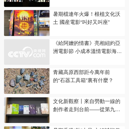
暑期檔連年火爆！根植文化沃
土 國産電影“叫好又叫座”
《給阿嬤的情書》亮相紐約亞
洲電影節 小成本溫情電影海外
圈粉
青藏高原西部距今萬年前
的“石器工具箱”裏有什麼？
文化新觀察丨來自勞動一線的
創作者走到台前——從第九屆
魯迅文學獎看新大眾文藝興起