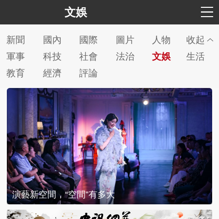
文娛
新聞
國內
國際
圖片
人物
收起
軍事
科技
社會
法治
文娛
生活
教育
經濟
評論
演藝新空間，“空間”有多大