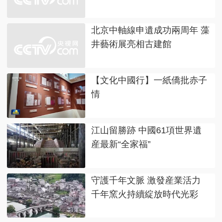
北京中軸線申遺成功兩周年 藻
井藝術展亮相古建館
【文化中國行】一紙僑批赤子
情
江山留勝跡 中國61項世界遺
産最新“全家福”
守護千年文脈 激發産業活力
千年窯火持續綻放時代光彩