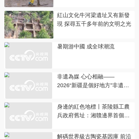
紅山文化牛河梁遺址又有新發
現 探尋五千多年前的文明之光
暑期游中國 成全球潮流
非遺為媒 心心相融——
2026“新疆是個好地方”非遺援
疆主題展示活動印象
身邊的紅色地標丨茶陵縣工農
兵政府舊址：湘贛邊界首個紅
色政權誕生地
解碼世界級古陶瓷基因庫 前沿