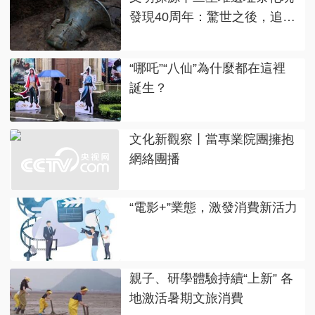
發現40周年：驚世之後，追問
不止
“哪吒”“八仙”為什麼都在這裡
誕生？
文化新觀察丨當專業院團擁抱
網絡團播
“電影+”業態，激發消費新活力
親子、研學體驗持續“上新” 各
地激活暑期文旅消費