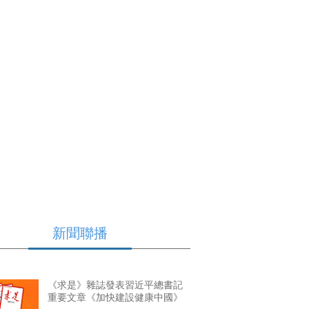
藝術
汽車
數智
5G
産業+
時尚
天氣
才藝
網展
央央好物
新聞聯播
《求是》雜誌發表習近平總書記
重要文章《加快建設健康中國》