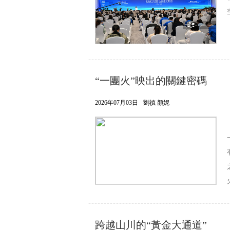
“一團火”映出的關鍵密碼
2026年07月03日
劉禛 顏妮
跨越山川的“黃金大通道”