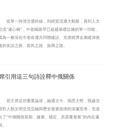
從單一跨境交通幹線，到經貿流通大動脈，再到人文
交流“連心橋”，中老鐵路早已超越基礎設施的單一功能，
成為一條深化中老命運共同體建設、支撐經濟走廊縱深推
進的友誼之路、富民之路、振興之路。
席引用這三句詩詮釋中俄關係
習主席這些重要論述，融通古今、洞悉大勢，既蘊含
着對人類文明交流交融與歷史發展規律的深邃思考，也道
出了“中俄關係長期、健康、穩定、高質量發展”的內在邏
輯。