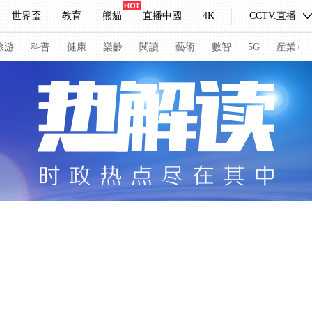
世界盃
教育
熊貓
直播中國
4K
CCTV.直播
式妙語
主持人
下載央視影音
熱解讀
天天學習
旅游
科普
健康
樂齡
閱讀
藝術
數智
5G
産業+
紀錄片網
國家大劇院
大型活動
科技
法治
文娛
人物
公益
圖片
習式妙語
央視快評
央視網評
光華銳評
鋒面
頻道
VR/AR
4K專區
全景新聞
請入列
人生第一次
人生第二次
冬奧會
CBA
NBA
中超
國足
國際足球
網球
綜
體育江湖
文化體育
冰雪道路
足球道路