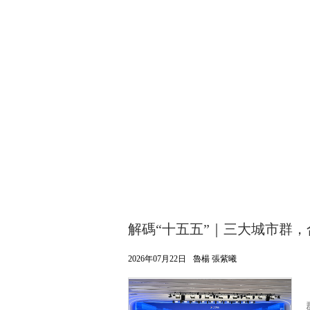
財經
教育
鄉村振興
生態環境
一帶一路
大國智造
大國展會
大國保險
雲頂對話
CCTV.節目官網
直播
節目單
欄目
片庫
解碼“十五五”｜三大城市群，
2026年07月22日
魯楊 張紫曦