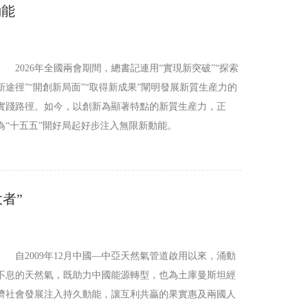
動能
2026年全國兩會期間，總書記連用“實現新突破”“探索
新途徑”“開創新局面”“取得新成果”闡明發展新質生産力的
實踐路徑。如今，以創新為顯著特點的新質生産力，正
為“十五五”開好局起好步注入無限新動能。
者”
自2009年12月中國—中亞天然氣管道啟用以來，涌動
不息的天然氣，既助力中國能源轉型，也為土庫曼斯坦經
濟社會發展注入持久動能，讓互利共贏的果實惠及兩國人