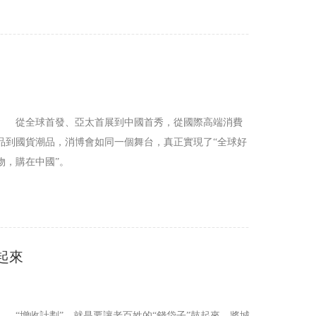
從全球首發、亞太首展到中國首秀，從國際高端消費
品到國貨潮品，消博會如同一個舞台，真正實現了“全球好
物，購在中國”。
起來
“增收計劃”，就是要讓老百姓的“錢袋子”鼓起來。將城