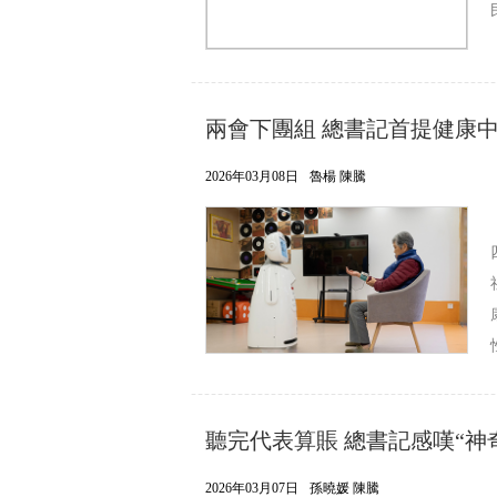
兩會下團組 總書記首提健康
2026年03月08日
魯楊 陳騰
聽完代表算賬 總書記感嘆“神
2026年03月07日
孫曉媛 陳騰