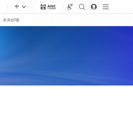
中
央央好物
合體育
亞冬會