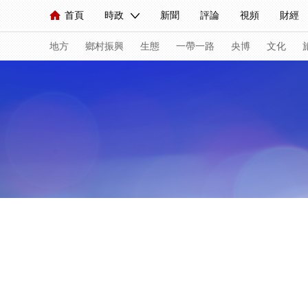
首頁
時政
新聞
評論
視頻
財經
人民領袖習近平
直播
海外頻道
片庫
iPanda
欄目大全
聯播+
English
中國領導人
節目單
Монгол
聽音
央視快評
微視頻
習
地方
鄉村振興
生態
一帶一路
央博
文化
總台春晚
網絡春晚
共産黨員網
秧紀錄
新聞
國內
國際
評論
經濟
軍事
人民領袖習近平
聯播+
熱解讀
天天學習
視頻
小央視頻
小央直播
直播中國
熊貓
現場
前線
比劃
快看
藍海中國
新兵
體育
直播
競猜
2026年世界盃
2026年
VIP會員
CCTV奧林匹克頻道
生活體育大會