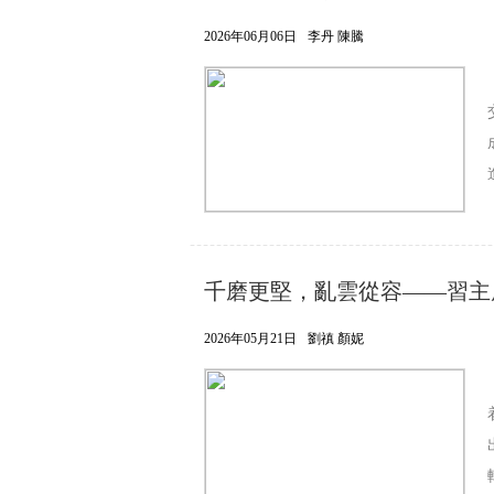
2026年06月06日
李丹 陳騰
千磨更堅，亂雲從容——習主
2026年05月21日
劉禛 顏妮