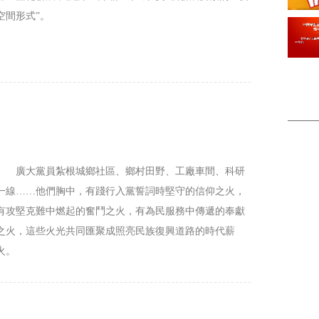
空間形式”。
廣大黨員紮根城鄉社區、鄉村田野、工廠車間、科研
一線……他們胸中，有踐行入黨誓詞時堅守的信仰之火，
有攻堅克難中燃起的奮鬥之火，有為民服務中傳遞的奉獻
之火，這些火光共同匯聚成照亮民族復興道路的時代薪
火。