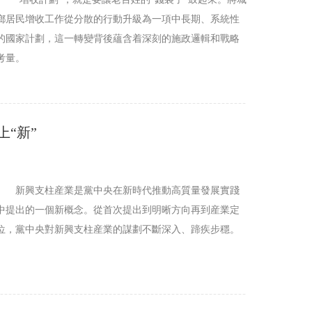
鄉居民增收工作從分散的行動升級為一項中長期、系統性
的國家計劃，這一轉變背後蘊含着深刻的施政邏輯和戰略
考量。
上“新”
新興支柱産業是黨中央在新時代推動高質量發展實踐
中提出的一個新概念。從首次提出到明晰方向再到産業定
位，黨中央對新興支柱産業的謀劃不斷深入、蹄疾步穩。