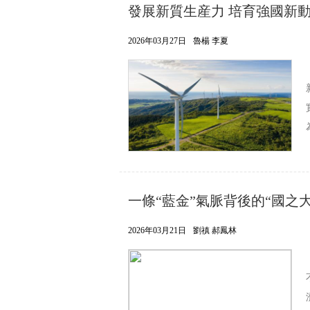
發展新質生産力 培育強國新
2026年03月27日
魯楊 李夏
一條“藍金”氣脈背後的“國之大
2026年03月21日
劉禛 郝鳳林