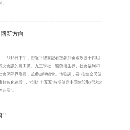
民。
中國新方向
3月6日下午，習近平總書記看望參加全國政協十四屆
四次會議的農工黨、九三學社、醫藥衞生界、社會福利和
社會保障界委員，並參加聯組會。他強調，要“推進全民健
康數智化建設”，“推動‘十五五’時期健康中國建設取得決定
性進展”。
奇”