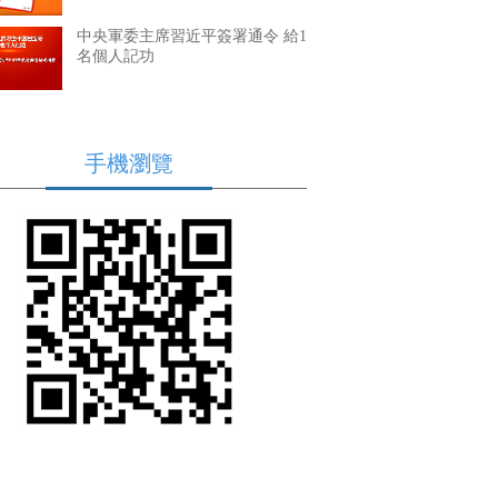
中央軍委主席習近平簽署通令 給1
名個人記功
手機瀏覽