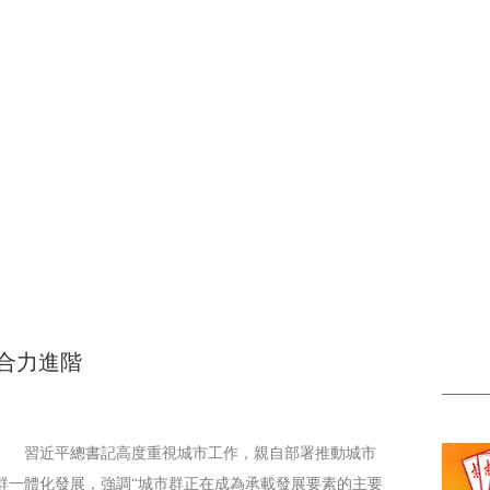
央博
非遺
文化
旅游
科普
健康
樂齡
閱讀
雲起
超級工廠
智敬中國
全民健康
顏選攻略
海洋
收視榜
總台企業白名單
合力進階
習近平總書記高度重視城市工作，親自部署推動城市
群一體化發展，強調“城市群正在成為承載發展要素的主要